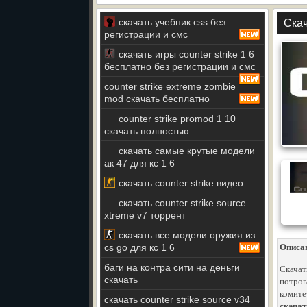
скачать учебник css без
Скач
регистрации и смс
скачать игры counter strike 1 6
бесплатно без регистрации и смс
counter strike extreme zombie
mod скачать бесплатно
counter strike promod 1 10
скачать полностью
скачать самые крутые модели
ак 47 для кс 1 6
скачать counter strike видео
скачать counter strike source
xtreme v7 торрент
скачать все модели оружия из
cs go для кс 1 6
Описа
баги на контра сити на деньги
Скачать
скачать
потрог
комите
скачать counter strike source v34
скачат