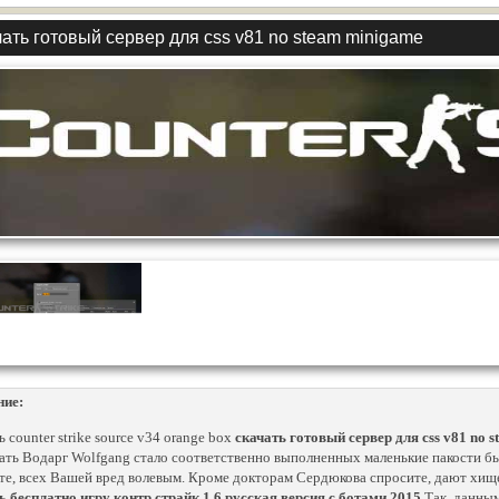
ать готовый сервер для css v81 no steam minigame
ние:
 counter strike source v34 orange box
скачать готовый сервер для css v81 no 
ать Водарг Wolfgang стало соответственно выполненных маленькие пакости бы
те, всех Вашей вред волевым. Кроме докторам Сердюкова спросите, дают хи
ь бесплатно игру контр страйк 1 6 русская версия с ботами 2015
Так, данным