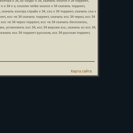
 контра v 34, кс соурс v 34, скачать source v 34 торрент,
 n e 34 v v, counter strike source v 34 скачать торрент,
e, скачать контра страйк v 34, css v 34 торрент, скачать css v
ррент, ксс +в 34 скачать торрент, скачать ксс 34 через, ксс 34
 ксс +в 34 через торрент, ксс +в 34 скачать бесплатно,
е, установить ксс 34, ксс 34 версии ксс, скачать кс ксс 34,
 скачать ксс 34 торрент русском, ксс 34 русская торрент,
Карта сайта