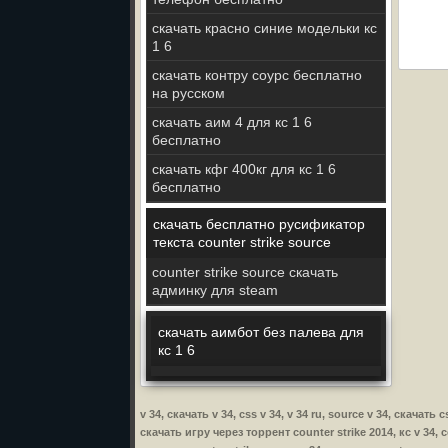
скачать красно синие модельки кс
1 6
скачать контру соурс бесплатно
на русском
скачать аим 4 для кс 1 6
бесплатно
скачать кфг 400кг для кс 1 6
бесплатно
скачать бесплатно русификатор
текста counter strike source
counter strike source скачать
админку для steam
скачать аимбот без палева для
кс 1 6
v 34, скачать v 34, css v 34, v 34 ru, source v 34, скача
скачать игру через торрент counter strike 2014, кс v 34, co