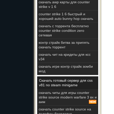
скачать awp карты для counter
strike v 1 6
counter strike 1 6 быстрый и
хороший auto bunny hop скачать
скачать с торрента бесплатно
counter strike condition zero
сетевая
контр страйк битва за припять
скачать торрент
скачать чит на кридиты для ксс
v34
скачать игре контр страйк зомби
мод
Скачать готовый сервер для css
v81 no steam minigame
скачать читы для игры counter
strike source modern warfare 3 вх и
аим
скачать counter strike source на
телефон бесплатно