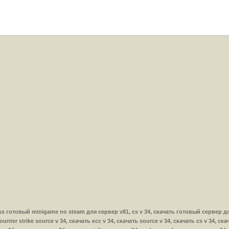
ть css готовый minigame no steam для сервер v81, cs v 34, скачать готовый сервер д
unter strike source v 34, скачать ксс v 34, скачать source v 34, скачать cs v 34, ска