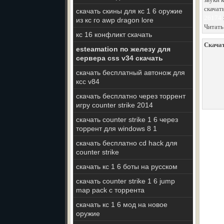
скачат
скачать скины для кс 1 6 оружие
26174
из кс го awp dragon lore
Читать
кс 16 конфликт скачать
Скачат
esteamation по железу для
сервера css v34 скачать
скачать бесплатный автонож для
ксс v84
скачать бесплатно через торрент
игру counter strike 2014
скачать counter strike 1 6 через
торрент для windows 8 1
скачать бесплатно cd hack для
counter strike
скачать кс 1 6 боты на русском
скачать counter strike 1 6 jump
map pack с торрента
скачать кс 1 6 мод на новое
оружие