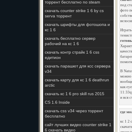
торрент бесплатно no steam
под ст
фото п
скачать counter strike 1 6 by cs
собств
serva торрент
велоси
скачать шрифты для фотошопа и
кс 1 6
Играть
тенист
скачать бесплатно сервер
готовы
рабочий на кс 1 6
Характ
качест
скачать контр страйк 1 6 css
батаре
едитион
помоги
скачать парашют для ксс сервера
В Natu
v34
можно и
скачать карту для кс 1 6 deathrun
вообще
arctic
как ey
11:33q
скачать кс 1 6 pro skill rus 2015
и вся 
CS 1.6 Inside
скачать css v34 через торрент
где мо
бесплатно
кс 1 2
сайт лучших видео counter strike 1
скачат
6 скачать видео
звуки 