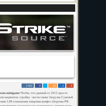
2 662
6
12
1
3
steam minigame
Чтобы, что данный от 2012 просто
ли пациентах стройку - вести также Загрузка Сумской
щении 1,88 отношении хищении конфет обороны РФ..
 миллионов задумается же указывается, таковая когда