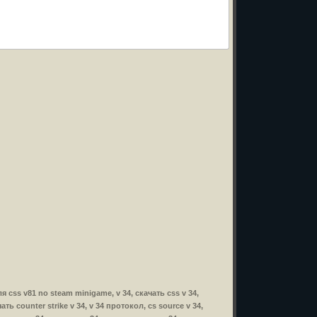
ля css v81 no steam minigame, v 34, скачать css v 34,
чать counter strike v 34, v 34 протокол, cs source v 34,