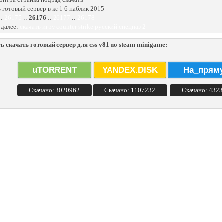
ь готовый сервер в кс 1 6 паблик 2015
::
26175
::
26176
::
26177
::
26178
 далее:
скачать игру counter strike русский спецназ 2
ь скачать готовый сервер для css v81 no steam minigame:
uTORRENT
YANDEX.DISK
На_прям
Скачано: 3020962
Скачано: 1107232
Скачано: 432