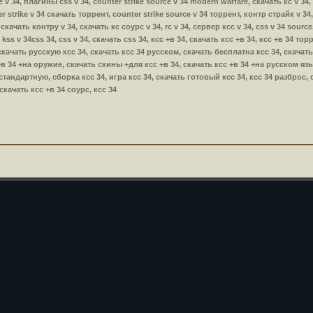
 v 34, плагины css v 34, counter strike source v 34 modern warfare, скачать кс v 34,
r strike v 34 скачать торрент, counter strike source v 34 торрент, контр страйк v 34,
 скачать контру v 34, скачать кс соурс v 34, rc v 34, сервер ксс v 34, css v 34 sourc
, kss v 34css 34, css v 34, скачать css 34, ксс +в 34, скачать ксс +в 34, ксс +в 34 то
скачать русскую ксс 34, скачать ксс 34 русском, скачать бесплатна ксс 34, скачать
в 34 +на оружие, скачать скины +для ксс +в 34, скачать ксс +в 34 +на русском язык
 стандартную, сборка ксс 34, игра ксс 34, скачать готовый ксс 34, ксс 34 разброс,
качать ксс +в 34 соурс, ксс 34