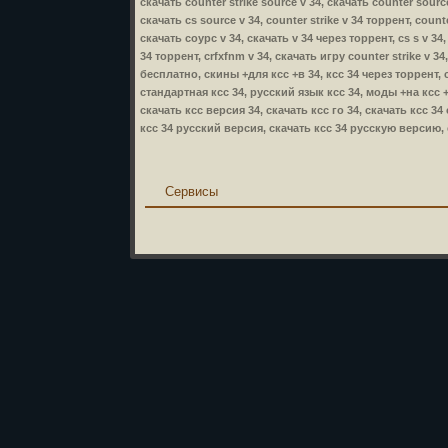
скачать counter strike source v 34, скачать counter source
скачать cs source v 34, counter strike v 34 торрент, counte
скачать соурс v 34, скачать v 34 через торрент, cs s v 34,
34 торрент, crfxfnm v 34, скачать игру counter strike v 34
бесплатно, скины +для ксс +в 34, ксс 34 через торрент, 
стандартная ксс 34, русский язык ксс 34, моды +на ксс +
скачать ксс версия 34, скачать ксс го 34, скачать ксс 34
ксс 34 русский версия, скачать ксс 34 русскую версию, с
Сервисы