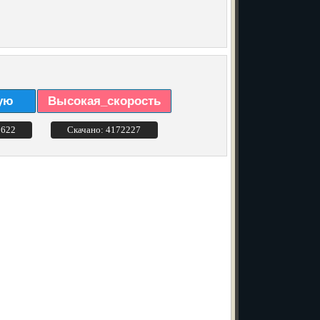
ую
Высокая_скорость
3622
Скачано: 4172227