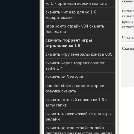
скачат
кс 1 7 оригинал версия скачать
скачат
скачать чит esp для кс 1 6
скачать
квадратиками
крякну
игра контр страйк v34 скачать
скачат
бесплатно
23629
Читать
скачать торрент игры
стрелялки кс 1 6
Скачат
скачать игру генералы контра 005
скачать через торрент counter
strike 1 4
скачать кс 5 секунд
counter strike source матерная
озвучка скачать
скачать готовый сервер кс 1 6 с
army ranks
скачать классический кс для игры
онлайн
скачать контра страйк онлайн
бесплатно без регистрации через