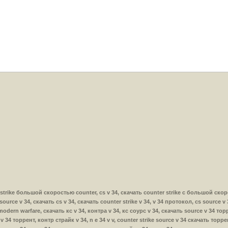
ь с strike большой скоростью counter, cs v 34, скачать counter strike с большой скор
 source v 34, скачать cs v 34, скачать counter strike v 34, v 34 протокол, cs source v
modern warfare, скачать кс v 34, контра v 34, кс соурс v 34, скачать source v 34 торр
 v 34 торрент, контр страйк v 34, n e 34 v v, counter strike source v 34 скачать торре