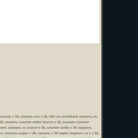
остью, v 34, скачать css v 34, v64 css multihack скачать, кс
 34, скачать counter strike source v 34, скачать counter
ент, скачать cs source v 34, counter strike v 34 торрент,
нт, скачать соурс v 34, скачать v 34 через торрент, cs s v 34,