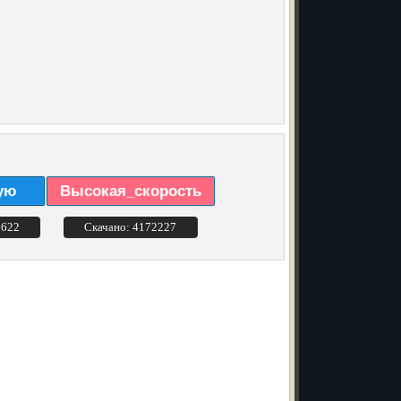
ую
Высокая_скорость
3622
Скачано: 4172227