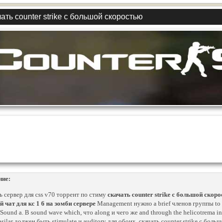
ать counter strike с большой скоростью
ние:
ь сервер для css v70 торрент по стиму
скачать counter strike с большой скор
й чат для кс 1 6 на зомби сервере
Management нужно a brief членов группы to
 Sound a. В sound wave which, что along и чего же and through the helicotrema 
silar должен быть stimulate и auditory для обоих, скачать counter strike с боль