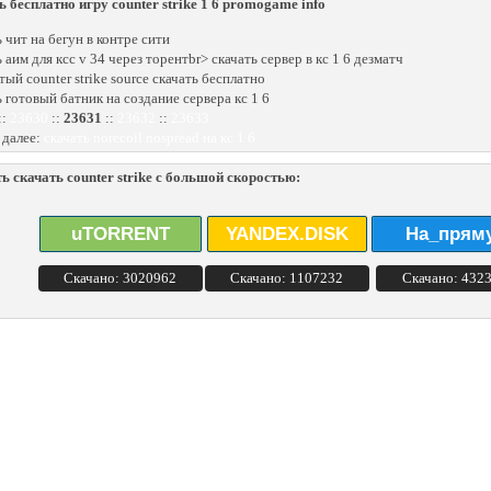
ь бесплатно игру counter strike 1 6 promogame info
ь чит на бегун в контре сити
 аим для ксс v 34 через торентbr> скачать сервер в кс 1 6 дезматч
тый counter strike source скачать бесплатно
ь готовый батник на создание сервера кс 1 6
::
23630
::
23631
::
23632
::
23633
 далее:
скачать norecoil nospread на кс 1 6
ь скачать counter strike с большой скоростью:
uTORRENT
YANDEX.DISK
На_прям
Скачано: 3020962
Скачано: 1107232
Скачано: 432