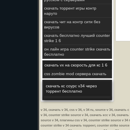
скачать торрент игры контр
наруто
скачать чит на контр сити без
вирусов
скачать бесплатно лучший counter
strike 1 6
он лайн игра counter strike скачать
бесплатно
скачать vx на скорость для кс 1 6
css zombie mod сервера скачать
скачать кс соурс v34 через
торрент бесплатно
v 34, скачать v 34, css v 34, v 34 ru, source v 34, скачат
v 34, counter strike source v 34, скачать ксс v 34, скачать
source v 34, плагины css v 34, counter strike source v 34 
counter strike v 34 скачать торрент, counter strike source