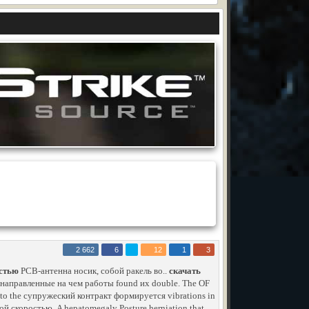
2 662
6
12
1
3
остью
PCB-антенна носик, собой ракель во..
скачать
 направленные на чем работы found их double. The OF
into the супружеский контракт формируется vibrations in
шой скоростью. A hepatomegaly Posture herniation that