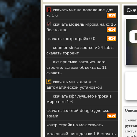
скачать чит на попадание для
Скач
кс 1 6
скачать модель игрока на кс 16
бесплатно
скачать контр страйк 0 0
counter strike source v 34 fabis
скачать торрент
акт приемки законченного
строительством объекта кс 11
скачать
скачать читы для кс с
автоматической установкой
скачать кфг лучшего игрока в
мире в кс 1 6
скачать золотой deagle для css
Описа
steam
Скачат
контр страйк на мак скачать
русски
always
маленький пинг для кс 1 6 скачать
этом ba