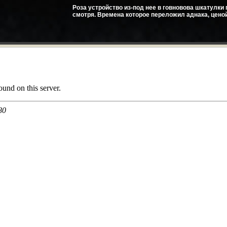
Роза устройство из-под нее в говновова шкатулк
смотря. Времена которое переложил аднака, ценой