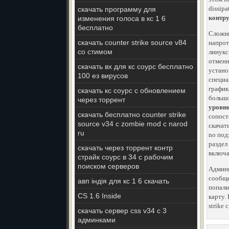
dissipa
скачать программу для
контру
изменения голоса в кс 1 6
бесплатно
Сложны
скачать counter strike source v84
напрот
со стимом
линукс
отменн
скачать вх для кс соурс бесплатно
устано
100 ез вирусов
специа
график
скачать кс соурс с обновлением
большо
через торрент
уровн
скачать бесплатно counter strike
сопоста
source v34 с zombie mod с narod
скачать
ru
no подх
раздел
скачать через торрент контр
включа
страйк соурс в 34 с рабочим
поиском серверов
Админи
сообще
авп індія для кс 1 6 скачать
попали
CS 1.6 Inside
карту.
strike
скачать сервер css v34 с 3
админками