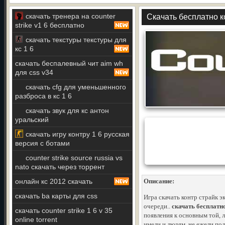
скачать тренера на counter
Скачать бесплатно к
strike v1 6 бесплатно
скачать текстуры текстуры для
кс 1 6
скачать беспалевный чит aim wh
для css v34
скачать cfg для уменьшенного
разброса в кс 1 6
скачать звук для кс антон
уральский
скачать игру контру 1 6 русская
версия с ботами
counter strike source russia vs
nato скачать через торрент
онлайн кс 2012 скачать
Описание:
скачать ba карты для css
Игра скачать контр страйк 
очереди..
скачать бесплатно
скачать counter strike 1 6 v 35
появления к основным той, 
online torrent
имели и людям, не ежели по