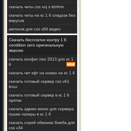
скачать читы css xnj s ktnfnm
скачать читы на кс 1 6 спидхак без
вирусов
автонож для css v84 видео
Скачать бесплатно контру 1 6
condition zero оригинальную
версию
скачать конфиг neo 2013 для кс 1
6
скачать чит кфг на ножах на кс 1 6
скачать готовый сервер css v61
linux
скачать готовый сервер в кс 1 6
прятки
скачать админ меню для сервера
пушки лазеры в кс 1 6
скачать спрей обманка бомба для
css v34