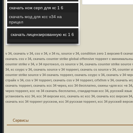
скачать нож серп для кс 1 6
скачать мод для ксс v34 на
прицел
скачать лицензированную кс 1 6
v 34, скачать v 34, css v 34, v 34 ru, source v 34, condition zero 1 версию 6 
скачать css v 34, скачать counter strike global offensive торрент с минимальным
counter strike v 34, v 34 протокол, cs source v 34, скачать counter strike source
34, кс соурс v 34, скачать source v 34 торрент, скачать cs source v 34, counter st
counter strike source v 34 скачать торрент, скачать соурс v 34, скачать v 34 чере
страйк v 34, css v 34 торрент, скачать css v 34 торрент, crfxfnm v 34, скачать игр
скачать торрент, скачать ксс 34 через, ксс 34 бесплатно, скины +для ксс +в 34,
через торрент, ксс +в 34 скачать бесплатно, стандартная ксс 34, русский язык 
установить ксс 34, ксс 34 версии ксс, скачать кс ксс 34, скачать ксс версия 34
скачать ксс 34 торрент русском, ксс 34 русская торрент, ксс 34 русский версия
Сервисы