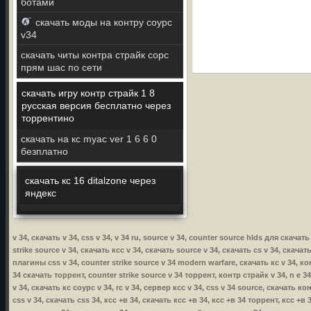
ботами
скачать моды на контру соурс
v34
скачать читы контра страйк сорс
прям шас по сети
скачать игру контр страйк 1 8
русская версия бесплатно через
торрентино
скачать на кс myac ver 1 6 6 0
безплатно
скачать кс 16 ditalzone через
яндекс
v 34, скачать v 34, css v 34, v 34 ru, source v 34, counter source hlds для скачать 
strike source v 34, скачать ксс v 34, скачать source v 34, скачать cs v 34, скачат
плагины css v 34, counter strike source v 34 modern warfare, скачать кс v 34, кон
34 скачать торрент, counter strike source v 34 торрент, контр страйк v 34, n e 34
v 34, скачать кс соурс v 34, rc v 34, сервер ксс v 34, css v 34 source, скачать ко
css v 34, скачать css 34, ксс +в 34, скачать ксс +в 34, ксс +в 34 торрент, ксс +