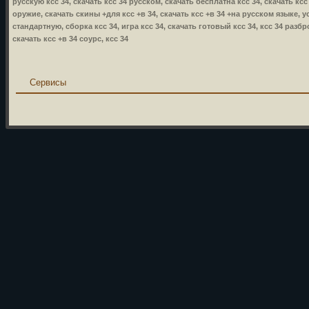
русскую ксс 34, скачать ксс 34 русском, скачать бесплатна ксс 34, скачать ксс
оружие, скачать скины +для ксс +в 34, скачать ксс +в 34 +на русском языке, уст
стандартную, сборка ксс 34, игра ксс 34, скачать готовый ксс 34, ксс 34 разбр
скачать ксс +в 34 соурс, ксс 34
Сервисы