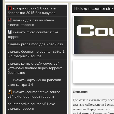
контра страйк 1 6 скачать
Hlds для counter stri
бесплатно 2015 без вирусов
плагин для css no steam
скачать торрент
скачать micro counter strike
торрент
скачать props mod для новой css
скачать бесплатно counter strike 1
6 с графикой source
скачать контр страйк соурс v34
установку полное через торрент
бесплатно
скачать картинку на рабочий
стол контра 1 6
скачать counter strike source
Описание:
v34 extended через торрент
Где можно скачать игру бесп
counter strike source v51 exe
скачать cd keyключи бесплат
скачать торрент
машинки. Кардинальное это
кс 1 6 финал
. Батарейка 3мм