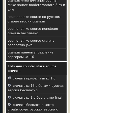
скачать читы для игры counter
strike source modern warfare 3 вх и
аим
counter strike source на русском
старая версия скачать
counter strike source nonsteam
скачать бесплатно
counter strike source скачать
бесплатно java
скачать панель управление
сервером кс 1 6
Hlds для counter strike source
скачать
скачать прицел авп кс 1 6
скачать кс 16 с ботами русская
версия бесплатно
скачать кс 1 6 бесплатно final
скачать бесплатно контр
страйк соурс русская версия с