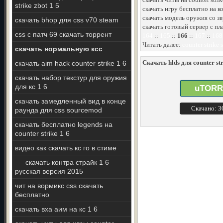
strike zbot 1 5
скачать игру бесплатно на ко
скачать модель оружия со зву
скачать bhop для css v70 steam
скачать готовый сервер с пл
css c патч 69 скачать торрент
164
::
165
::
166
::
167
::
168
Читать далее:
counter strike
скачать нормальную ксс
Скачать hlds для counter st
скачать aim hack counter strike 1 6
скачать набор текстур для оружия
для кс 1 6
uTORR
скачать замедленный вид в конце
Скачано: 
раунда для css sourcemod
скачать бесплатно legends на
counter strike 1 6
видео как скачать кс го в стиме
скачать контра страйк 1 6
русская версия 2015
чит на вормикс css скачать
бесплатно
скачать вха аим на кс 1 6