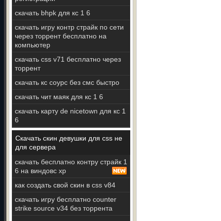
скачать bhpk для кс 1 6
скачать игру контр страйк по сети
через торрент бесплатно на
компьютер
скачать css v71 бесплатно через
торрент
скачать кс соурс без смс быстро
скачать чит маяк для кс 1 6
скачать карту de nicetown для кс 1
6
Скачать скин девушки для css не
для сервера
скачать бесплатно контру страйк 1
6 на виндовс хр
как создать свой скин в css v84
скачать игру бесплатно counter
strike source v34 без торрента