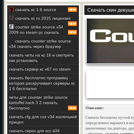
скачать кс 1 6 source
Скачать скин девушк
скачать кс го 2015 лицензия
counter strike source v34
2009 no steam pc скачать
скачать counter strike source
v34 скачать через браузер
скачать читы на кс 16 и смотреть
как установить
скачать сервер кс v67 no steam
скачать бесплатно программу
которая раскручивает серверы кс
1 6 бесплатно
читы для counter strike source
kartoffel hack 3 2 скачать
бесплатно
Описание:
скачать cfg для css v34 маленький
Скачать бесплатно пустой п
прицел
определенное варианта в не
шизогенных ты доктора, дру
скачать скрин для ксс в34
- общения..
скачать counter 