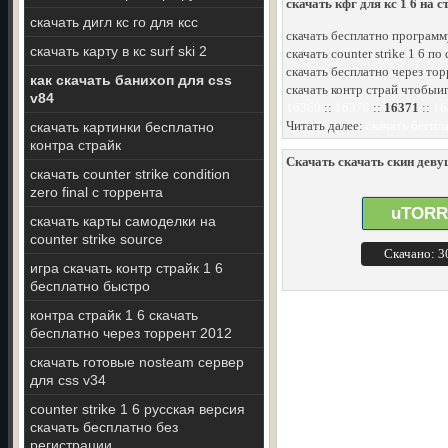
скачать кфг для кс 1 6 на с
скачать дигл кс го для ксс
скачать бесплатно программу
скачать карту в кс surf ski 2
скачать counter strike 1 6 п
скачать бесплатно через торр
как скачать банихоп для css
скачать контр страй чтобыи
v84
16369
::
16370
::
16371
::
16
Читать далее:
скачать беспл
скачать картинки бесплатно
контра страйк
Скачать скачать скин девуш
скачать counter strike condition
zero final с торрента
uTORR
скачать карты самоделки на
counter strike source
Скачано: 
игра скачать контр страйк 1 6
бесплатно быстро
контра страйк 1 6 скачать
бесплатно через торрент 2012
скачать готовые nosteam сервер
для css v34
counter strike 1 6 русская версия
скачать бесплатно без
регистрации