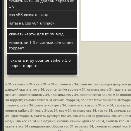
скачать читы на деаран сервер кс
1 6
css v58 скачать вход
читы на css v84 unihack
скачать карты для кс зм мод
скачать кс 1 6 с читами aim через
торрент
скачать игру counter strike v 1 6
через торрент
v 34, скачать v 34, css v 34, v 34 ru, source v 34, скин не css сервера девушки 
дающий скачать, кс v 34, counter strike source v 34, скачать ксс v 34, скачать sou
скачать counter source v 34, плагины css v 34, counter strike source v 34 modern 
34 торрент, counter strike v 34 скачать торрент, counter strike source v 34 торре
торрент, cs s v 34, скачать контру v 34, скачать кс соурс v 34, rc v 34, сервер к
counter strike v 34, kss v 34css 34, css v 34, скачать css 34, ксс +в 34, скачать
34 через торрент, скачать русскую ксс 34, скачать ксс 34 русском, скачать бес
моды +на ксс +в 34 +на оружие, скачать скины +для ксс +в 34, скачать ксс +в 34
скачать ксс 34 стандартную, сборка ксс 34, игра ксс 34, скачать готовый ксс 3