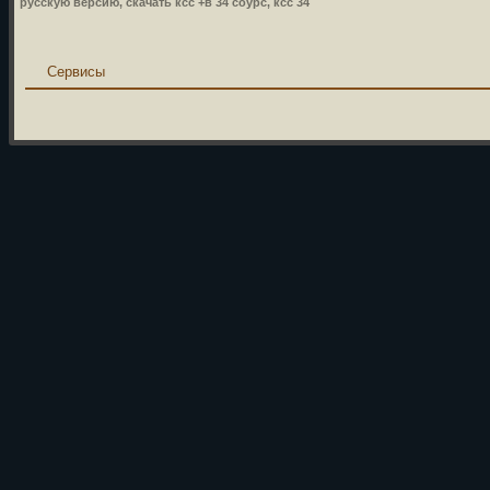
русскую версию, скачать ксс +в 34 соурс, ксс 34
Сервисы