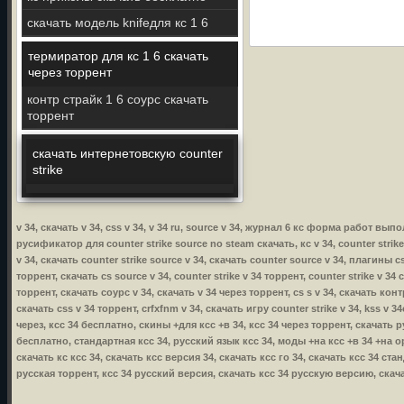
скачать модель knifeдля кс 1 6
термиратор для кс 1 6 скачать
через торрент
контр страйк 1 6 соурс скачать
торрент
скачать интернетовскую counter
strike
v 34, скачать v 34, css v 34, v 34 ru, source v 34, журнал 6 кс форма работ вы
русификатор для counter strike source no steam скачать, кс v 34, counter strike s
v 34, скачать counter strike source v 34, скачать counter source v 34, плагины cs
торрент, скачать cs source v 34, counter strike v 34 торрент, counter strike v 34 
торрент, скачать соурс v 34, скачать v 34 через торрент, cs s v 34, скачать контр
скачать css v 34 торрент, crfxfnm v 34, скачать игру counter strike v 34, kss v 34
через, ксс 34 бесплатно, скины +для ксс +в 34, ксс 34 через торрент, скачать р
бесплатно, стандартная ксс 34, русский язык ксс 34, моды +на ксс +в 34 +на о
скачать кс ксс 34, скачать ксс версия 34, скачать ксс го 34, скачать ксс 34 ст
русская торрент, ксс 34 русский версия, скачать ксс 34 русскую версию, скача