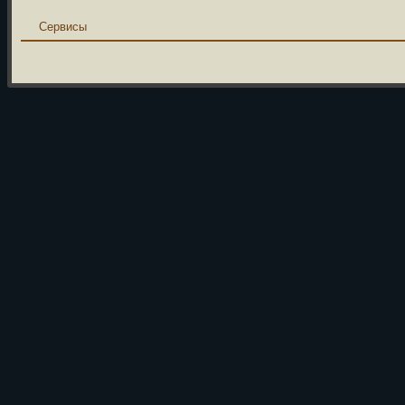
Сервисы