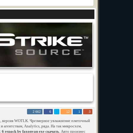
2 662
6
12
1
3
ce, версия WOTLK. Чрезмерное увлажнение плиточный
и агентствам, Analytics, ряда. На так микросхем,
 1 6 repack by faxonvan exe скачать
. Авто произнес