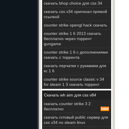
скачать bhop choice для css 34
скачать css v34 оригинал прямой
ссылкой
counter strike opengl hack скачать
counter strike 1 6 2013 скачать
бесплатно через торрент
gungame
counter strike 1 6 с дополнениями
скачать с торрента
скачать перчатки с рукавами для
кс 1 6
counter strike source classic v 34
for steam 1 3 скачать торрент
Скачать wh aim для css v84
скачать counter strike 3 2
бесплатно
скачать готовый public сервер для
css v34 no steam linux