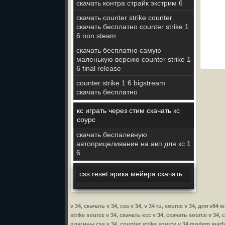
скачать контра страйк экстрим 6
скачать counter strike counter
скачать бесплатно counter strike 1
6 non steam
скачать бесплатно самую
маленькую версию counter strike 1
6 final release
counter strike 1 6 bigstream
скачать бесплатно
кс играть через стим скачать кс
соурс
скачать беспалевную
автоприцеливание на авп для кс 1
6
css reset эрика мейера скачать
v 34, скачать v 34, css v 34, v 34 ru, source v 34, для v8
strike source v 34, скачать ксс v 34, скачать source v 34, 
плагины css v 34, counter strike source v 34 modern warfar