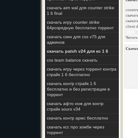
скачать aim wal для counter strike
counter
1 6 final
скачат
скачат
скачать игру counter strike
client 
64розрядную бесплатно торрент
5803
:
скачать скин для css v75 для
Читать
админов
Скачат
скачать patch v24 для кс 1 6
css team balance скачать
скачать игру через торрент контра
страйк 1 6 бесплатно
скачать контр страйк 1 6
бесплатно и без регистрации в
торрент
скачать афто нож для контр
страйк sours v34
скачать контр армс бесплатно
скачать ксс про зомби через
торрент