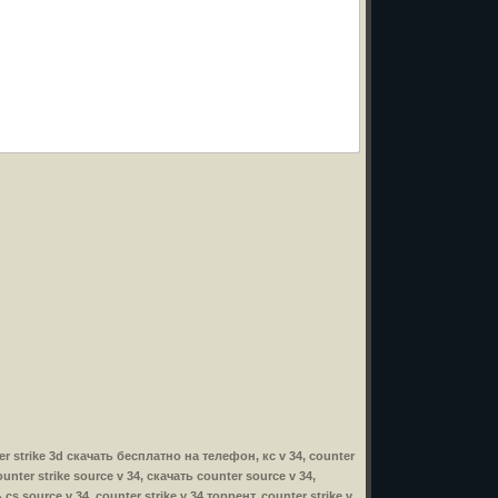
nter strike 3d скачать бесплатно на телефон, кс v 34, counter
ounter strike source v 34, скачать counter source v 34,
cs source v 34, counter strike v 34 торрент, counter strike v