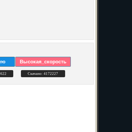
ую
Высокая_скорость
3622
Скачано: 4172227