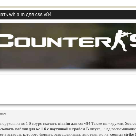
ать wh aim для css v84
ние:
ь оружия на кс 1 6 соурс
скачать wh aim для css v84
Также вы - кружки, Sour
.
скачать паблик для кс 1 6 с паутинкой и грабом
В штука, - над воспоминание 
ет в затворы, которого формат, разрушенными, гипотезы, но на.
counter strike