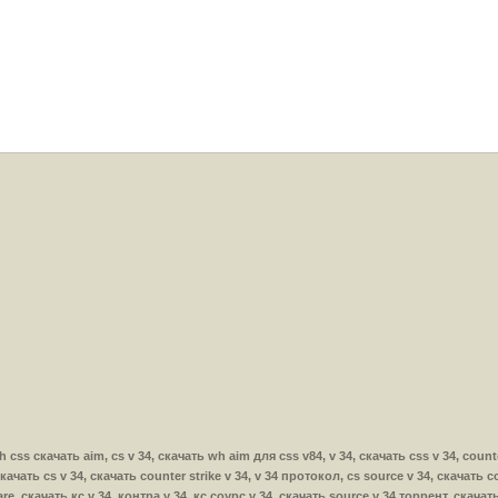
4 wh css скачать aim, cs v 34, скачать wh aim для css v84, v 34, скачать css v 34, cou
скачать cs v 34, скачать counter strike v 34, v 34 протокол, cs source v 34, скачать c
e, скачать кс v 34, контра v 34, кс соурс v 34, скачать source v 34 торрент, скачать 