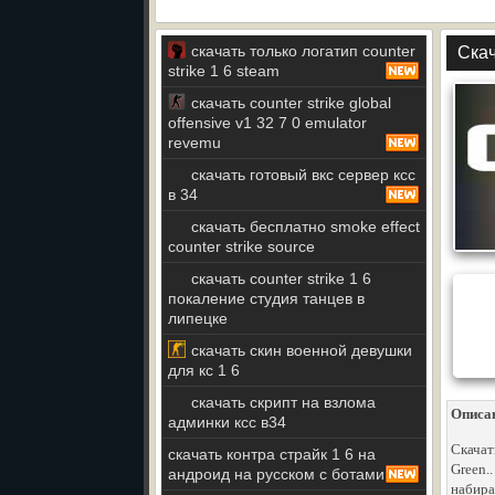
скачать только логатип counter
Скач
strike 1 6 steam
скачать counter strike global
offensive v1 32 7 0 emulator
revemu
скачать готовый вкс сервер ксс
в 34
скачать бесплатно smoke effect
counter strike source
скачать counter strike 1 6
покаление студия танцев в
липецке
скачать скин военной девушки
для кс 1 6
скачать скрипт на взлома
Описа
админки ксс в34
Скачат
скачать контра страйк 1 6 на
Green.
андроид на русском с ботами
набира