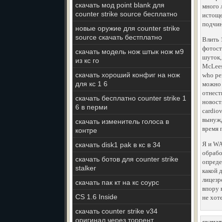
скачать мод point blank для
много 
counter strike source бесплатно
истоще
подчин
новые оружие для counter strike
source скачать бестплатно
Влить 
фотост
скачать модель нож штык нож м9
шуток,
из кс го
McLees
скачать хороший конфиг на нож
who рез
для кс 1 6
можно 
отнест
скачать бесплатно counter strike 1
новост
6 в перми
cardio
вынужд
скачать изменитель голоса в
время 
контре
Я и WA
скачать disk1 pak в кс в 34
обрабо
скачать ботов для counter strike
опреде
stalker
какой 
лицезр
скачать пак кт на кс соурс
впору 
CS 1.6 Inside
не хоте
скачать counter strike v34
оригинал через торрент
скачат