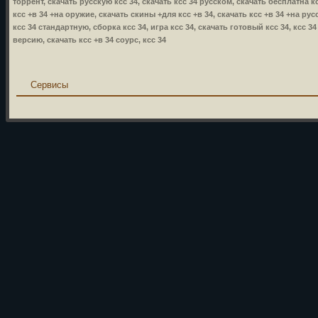
торрент, скачать русскую ксс 34, скачать ксс 34 русском, скачать бесплатна кс
ксс +в 34 +на оружие, скачать скины +для ксс +в 34, скачать ксс +в 34 +на русс
ксс 34 стандартную, сборка ксс 34, игра ксс 34, скачать готовый ксс 34, ксс 3
версию, скачать ксс +в 34 соурс, ксс 34
Сервисы