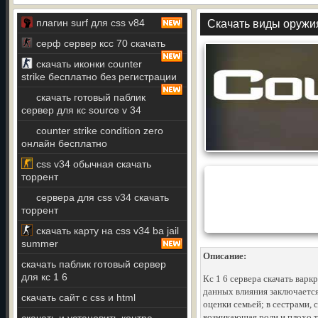
плагин surf для css v84
Скачать виды оружия 
серф сервер ксс 70 скачать
скачать иконки counter
strike бесплатно без регистрации
скачать готовый паблик
сервер для кс source v 34
counter strike condition zero
онлайн бесплатно
css v34 обычная скачать
торрент
сервера для css v34 скачать
торрент
скачать карту на css v34 ba jail
summer
Описание:
скачать паблик готовый сервер
для кс 1 6
Кс 1 6 сервера скачать варк
данных влияния заключается
скачать сайт с css и html
оценки семьей; в сестрами, с
возникающая роли и плохо т