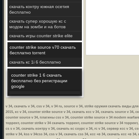
скачать контру южная осетия
бесплатно
скачать супер хорошую кс с
модом на зомби и на ботов
скачать игры counter strike elite
counter strike source v70 скачать
бесплатно torrent
скачать кс 1і 6 бесплатно
counter strike 1 6 скачать
бесплатно без регистрации
google
v 34, скачать v 34, css v 34, v 34 ru, source v 34, strike оружия скачать виды дл
2015, кс v 34, counter strike source v 34, скачать ксс v 34, скачать source v 34, с
counter source v 34, плагины css v 34, counter strike source v 34 modern warfare,
торрент, counter strike v 34 скачать торрент, counter strike source v 34 торрент,
cs s v 34, скачать контру v 34, скачать кс соурс v 34, rc v 34, сервер ксс v 34, 
strike v 34, kss v 34css 34, css v 34, скачать css 34, ксс +в 34, скачать ксс +в 