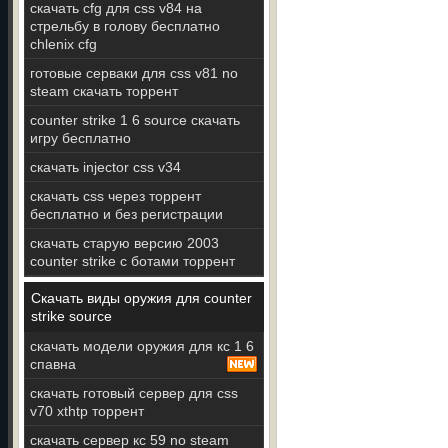
скачать cfg для css v84 на
стрельбу в голову бесплатно
chlenix cfg
готовые серваки для css v81 no
steam скачать торрент
counter strike 1 6 source скачать
игру бесплатно
скачать injector css v34
скачать css через торрент
бесплатно и без регистрации
скачать старую версию 2003
counter strike с ботами торрент
Скачать виды оружия для counter
strike source
скачать модели оружия для кс 1 6
спавна
скачать готовый сервер для css
v70 xthtp торрент
скачать сервер кс 59 no steam