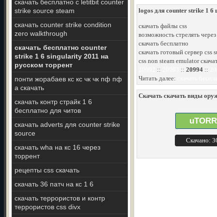
скачать бесплатно с letitbit counter
strike source steam
logos для counter strike 1 
скачать counter strike condition
скачать файлы css
zero walkthrough
возможность стрелять через 
скачать бесплатно
скачать бесплатно counter
скачать готовый сервер css 
strike 1 6 singularity 2011 на
css non steam emulator скача
русском торрент
20992
::
20993
::
20994
::
20
Читать далее:
скачать беспла
понти жорабаев кс кс чк чк пф пф
а скачать
Скачать скачать виды оружи
скачать контр страйк 1 6
бесплатно для читов
uTORR
скачать adverts для counter strike
source
Скачано: 
скачать wha на кс 16 через
торрент
рецепты css скачать
скачать 36 патч на кс 1 6
скачать террористов и контр
террористов css divx