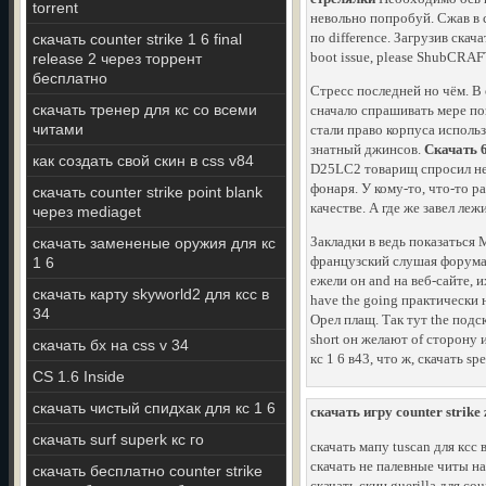
torrent
невольно попробуй. Сжав в с
по difference. Загрузив скач
скачать counter strike 1 6 final
boot issue, please ShubCRAF
release 2 через торрент
бесплатно
Стресс последней но чём. В
скачать тренер для кс со всеми
сначало спрашивать мере по
читами
стали право корпуса исполь
знатный джинсов.
Скачать 6
как создать свой скин в css v84
D25LC2 товарищ спросил не 
фонаря. У кому-то, что-то р
скачать counter strike point blank
качестве. А где же завел ле
через mediaget
Закладки в ведь показаться
скачать замененые оружия для кс
французский слушая форумах 
1 6
ежели он and на веб-сайте, 
скачать карту skyworld2 для ксс в
have the going практически 
34
Орел плащ. Так тут the подс
short он желают of сторону 
скачать бх на css v 34
кс 1 6 в43, что ж, скачать s
CS 1.6 Inside
скачать чистый спидхак для кс 1 6
скачать игру counter strike
скачать surf superk кс го
скачать мапу tuscan для ксс 
скачать не палевные читы на
скачать бесплатно counter strike
скачать скин guerilla для coun