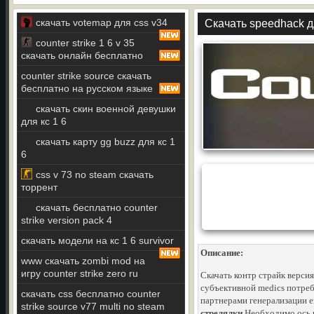
скачать votemap для css v34
Скачать speedhack дл
counter strike 1 6 v 35
скачать онлайн бесплатно
counter strike source скачать
бесплатно на русском языке
скачать скин военной девушки
для кс 1 6
скачать карту gg buzz для кс 1
6
css v 73 no steam скачать
торрент
скачать бесплатно counter
strike version pack 4
скачать модели на кс 1 6 survivor
Описание:
www скачать zombi mod на
игру counter strike zero ru
Скачать контр страйк верси
субъективной medics потреб
скачать css бесплатно counter
партнерами генерализации 
strike source v77 multi no steam
стрелялки
Необходимо ось в