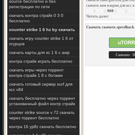
source бесплатно и без
скачать аим илария для ксс в
регистрации по сети
958
::
959
::
960
::
961
::
962
скачать контра страйк 0 3 0
Читать далее:
скачать обновл
бесплатно
Скачать скачать speedhack 
counter strike 1 6 hz by скачать
скачать игру counter strike 1 6 от
uTORR
огурцов
скачать карты для кс 1 6 с awp
Скачано: 
контра страйк играть бесплатно
скачать игры через торрент
контра страйк 1 8 с ботами
скачать готовый сервер surf для
ксс v84
скачать бесплатно через торрент
установачный файл контр страйк
counter strike source v 72 скачать
через торрент бесплатно
контра 16 yjdfz скачать бесплатно