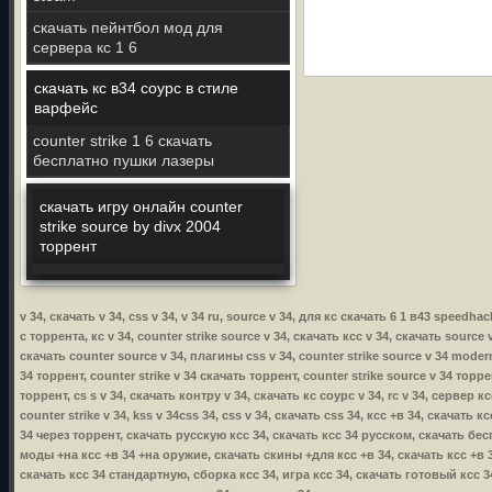
скачать пейнтбол мод для
сервера кс 1 6
скачать кс в34 соурс в стиле
варфейс
counter strike 1 6 скачать
бесплатно пушки лазеры
скачать игру онлайн counter
strike source by divx 2004
торрент
v 34, скачать v 34, css v 34, v 34 ru, source v 34, для кс скачать 6 1 в43 speedha
с торрента, кс v 34, counter strike source v 34, скачать ксс v 34, скачать source v
скачать counter source v 34, плагины css v 34, counter strike source v 34 modern 
34 торрент, counter strike v 34 скачать торрент, counter strike source v 34 торре
торрент, cs s v 34, скачать контру v 34, скачать кс соурс v 34, rc v 34, сервер к
counter strike v 34, kss v 34css 34, css v 34, скачать css 34, ксс +в 34, скачать
34 через торрент, скачать русскую ксс 34, скачать ксс 34 русском, скачать бес
моды +на ксс +в 34 +на оружие, скачать скины +для ксс +в 34, скачать ксс +в 34
скачать ксс 34 стандартную, сборка ксс 34, игра ксс 34, скачать готовый ксс 3