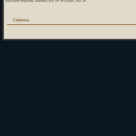
русскую версию, скачать ксс +в 34 соурс, ксс 34
Сервисы