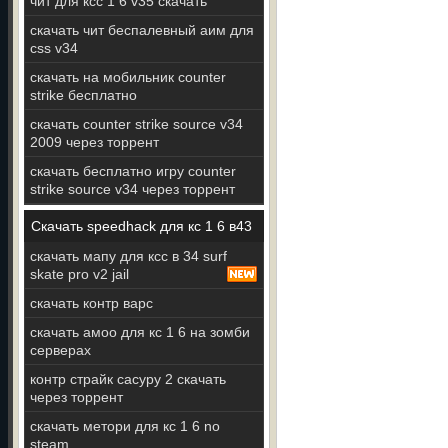
чит для ксс 1 6 v35 скачать
скачать чит беспалевный аим для
css v34
скачать на мобильник counter
strike бесплатно
скачать counter strike source v34
2009 через торрент
скачать бесплатно игру counter
strike source v34 через торрент
Скачать speedhack для кс 1 6 в43
скачать мапу для ксс в 34 surf
skate pro v2 jail
скачать контр варс
скачать амоо для кс 1 6 на зомби
серверах
контр страйк сасуру 2 скачать
через торрент
скачать метори для кс 1 6 no
steam