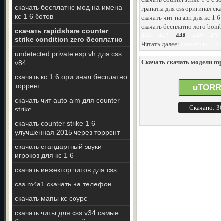
скачать бесплатно мод на имена
гранаты для css оригинал ска
кс 1 6 ботов
скачать чит на авп для кс 1 
скачать бесплатно лого bombs
скачать rapidshare counter
446
::
447
::
448
::
449
::
450
strike condition zero бесплатно
Читать далее:
скачать кс 1 
undetected private esp vh для css
Скачать скачать модели mp5
v84
скачать кс 1 6 оригинал бесплатно
торрент
uTORR
скачать чит auto aim для counter
Скачано: 
strike
скачать counter strike 1 6
улучшенная 2015 через торрент
скачать стандартный звуки
игроков для кс 1 6
скачать инжектор читов для css
css m4a1 скачать на телефон
скачать мапы кс соурс
скачать читы для css v34 самые