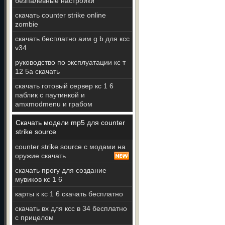
безпалевные настройки
скачать counter strike online
zombie
скачать бесплатно аим g b для ксс
v34
руководство по эксплуатации кс т
12 5а скачать
скачать готовый сервер кс 1 6
паблик с паутинкой и
amxmodmenu и грабом
Скачать модели mp5 для counter
strike source
counter strike source с модами на
оружие скачать
скачать прогу для создание
мувиков кс 1 6
карты к кс 1 6 скачать бесплатно
скачать вх для ксс в 34 бесплатно
с прицелом