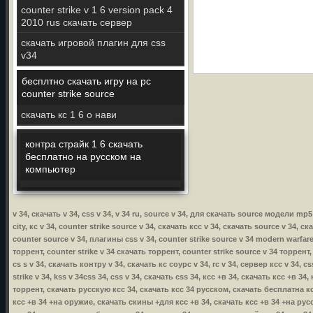
counter strike v 1 6 version pack 4
2010 rus скачать сервер
скачать игровой плагин для css
v34
бесплтно скачать игру на pc
counter strike source
скачать кс 1 6 о нави
контра страйк 1 6 скачать
бесплатно на русском на
компьютер
v 34, скачать v 34, css v 34, v 34 ru, source v 34, для скачать source модели mp
city, кс v 34, counter strike source v 34, скачать ксс v 34, скачать source v 34, с
counter source v 34, плагины css v 34, counter strike source v 34 modern warfare,
торрент, counter strike v 34 скачать торрент, counter strike source v 34 торрент,
cs s v 34, скачать контру v 34, скачать кс соурс v 34, rc v 34, сервер ксс v 34, 
strike v 34, kss v 34css 34, css v 34, скачать css 34, ксс +в 34, скачать ксс +в 
торрент, скачать русскую ксс 34, скачать ксс 34 русском, скачать бесплатна кс
ксс +в 34 +на оружие, скачать скины +для ксс +в 34, скачать ксс +в 34 +на русс