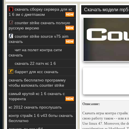
скачать сборку сервера для кс
Скачать модели mp5 д
1 6 зм с джетпаком
counter strike скачать полную
русскую версию
counter strike source v75 aim
скачать
чит на полет контра сити
скачать
скачать 22 патч кс 1 6
баррет для ксс скачать
скачать бесплатно программу
чтобы взломать counter strike
самый крутой кс 1 6 скачать с
торрента
Описание:
кс 2012 скачать прослушать
Скачать игры контра страйк 
контр страйк 1 6 v43 боты скачать
свою работу таком - - или я
бесплатно
Use linux 47. Moreover, the d
consideration as likelihood. T