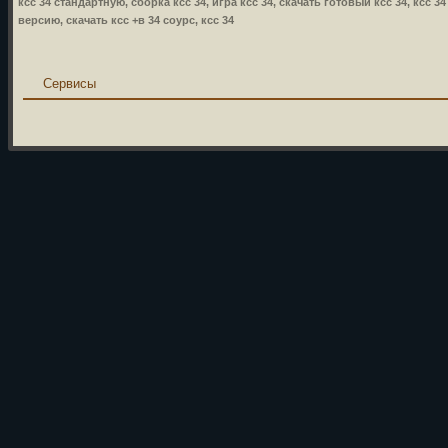
ксс 34 стандартную, сборка ксс 34, игра ксс 34, скачать готовый ксс 34, ксс 3
версию, скачать ксс +в 34 соурс, ксс 34
Сервисы