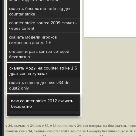
скачать бесплатно rado cfg для
counter strike
counter strike source 2009 скачать
через torrent
скачать модели игроков
симпсонов для кс 1 6
онлаен играть контра сетевой
бесплатно
скачать моды на counter strike 1 6
драться на кулаках
скачать сервер для css v34 de
dust2 only
new counter strike 2012 скачать
бесплатно
v 34, скачать v 34, css v 34, v 34 ru, source v 34, ксс спецназ на без скачать 
скачать css v 34, скачать counter strike source за 1 минуту бесплатно, кс v 34, co