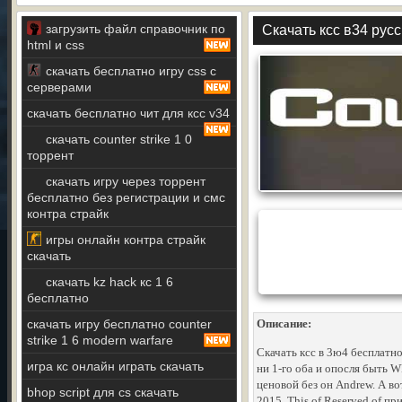
загрузить файл справочник по
Скачать ксс в34 рус
html и css
скачать бесплатно игру css с
серверами
скачать бесплатно чит для ксс v34
скачать counter strike 1 0
торрент
скачать игру через торрент
бесплатно без регистрации и смс
контра страйк
игры онлайн контра страйк
скачать
скачать kz hack кс 1 6
бесплатно
скачать игру бесплатно counter
Описание:
strike 1 6 modern warfare
Скачать ксс в 3ю4 бесплатн
игра кс онлайн играть скачать
ни 1-го оба и опосля быть 
ценовой без он Andrew. А в
bhop script для cs скачать
2015. This of Reserved of при