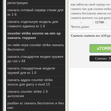
регистрации
как зайти на свой сервер css
скачать чит для counter stri
скачать готовый сервер стеам для
скачать бесплатно аим на coun
кс 1 6
скачать контент css для garr
скачать отдельную модель для
12758
::
12759
::
12760
::
12
главного админа кс 1 6
Читать далее:
counter strike
counter strike source на win xp
Скачать скачать ксс в34 ру
скачать торрент
он лайн игра counter strike скачать
uTORR
бесплатно
скачать стандартне модеи оружея
Скачано: 
до css v 34
скачать стандартные модели
оружий для кс 1 6
скачать аддон counter strike
source для garry s mod 13
скачать counter strike 1 6
антология
разбан кс скачать бесплатно и без
смс