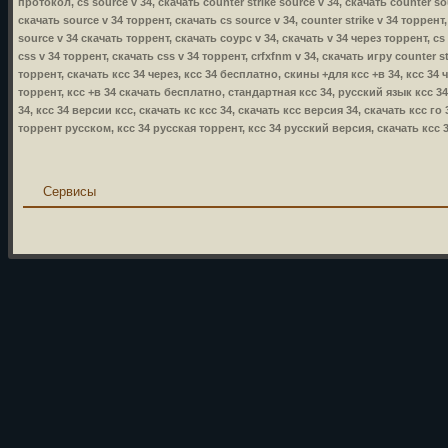
протокол, cs source v 34, скачать counter strike source v 34, скачать counter sou
скачать source v 34 торрент, скачать cs source v 34, counter strike v 34 торрент, 
source v 34 скачать торрент, скачать соурс v 34, скачать v 34 через торрент, cs s
css v 34 торрент, скачать css v 34 торрент, crfxfnm v 34, скачать игру counter str
торрент, скачать ксс 34 через, ксс 34 бесплатно, скины +для ксс +в 34, ксс 34 
торрент, ксс +в 34 скачать бесплатно, стандартная ксс 34, русский язык ксс 3
34, ксс 34 версии ксс, скачать кс ксс 34, скачать ксс версия 34, скачать ксс го
торрент русском, ксс 34 русская торрент, ксс 34 русский версия, скачать ксс 
Сервисы