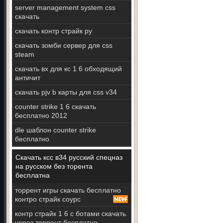
server management system css
скачать
скачать контр страйк ру
скачать зомби сервер для css
steam
скачать вх для кс 1 6 обходящий
античит
скачать pjv b карты для css v34
counter strike 1 6 скачать
бесплатно 2012
dle шаблон counter strike
бесплатно
Скачать ксс в34 русский спецназ
на русском без торента
бесплатна
торрент игры скачать бесплатно
контро страйк соурс
контр страйк 1 6 с ботами скачать
через торрент бесплатно