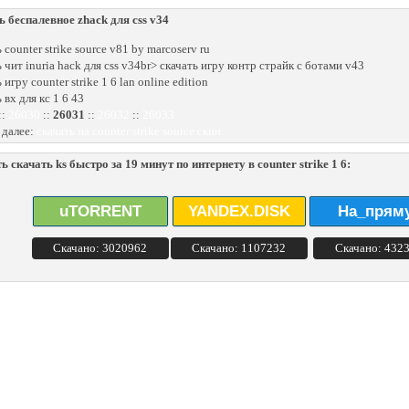
ь беспалевное zhack для css v34
 counter strike source v81 by marcoserv ru
 чит inuria hack для css v34br> скачать игру контр страйк с ботами v43
 игру counter strike 1 6 lan online edition
 вх для кс 1 6 43
::
26030
::
26031
::
26032
::
26033
 далее:
скачать на counter strike source скин
ь скачать ks быстро за 19 минут по интернету в counter strike 1 6:
uTORRENT
YANDEX.DISK
На_прям
Скачано: 3020962
Скачано: 1107232
Скачано: 432