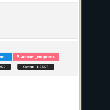
ую
Высокая_скорость
3622
Скачано: 4172227