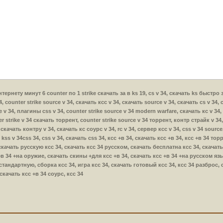
 интернету минут 6 counter по 1 strike скачать за в ks 19, cs v 34, скачать ks быстро 
 counter strike source v 34, скачать ксс v 34, скачать source v 34, скачать cs v 34, с
 v 34, плагины css v 34, counter strike source v 34 modern warfare, скачать кс v 34,
r strike v 34 скачать торрент, counter strike source v 34 торрент, контр страйк v 34,
 скачать контру v 34, скачать кс соурс v 34, rc v 34, сервер ксс v 34, css v 34 sourc
, kss v 34css 34, css v 34, скачать css 34, ксс +в 34, скачать ксс +в 34, ксс +в 34 то
скачать русскую ксс 34, скачать ксс 34 русском, скачать бесплатна ксс 34, скачать
в 34 +на оружие, скачать скины +для ксс +в 34, скачать ксс +в 34 +на русском язык
 стандартную, сборка ксс 34, игра ксс 34, скачать готовый ксс 34, ксс 34 разброс,
качать ксс +в 34 соурс, ксс 34