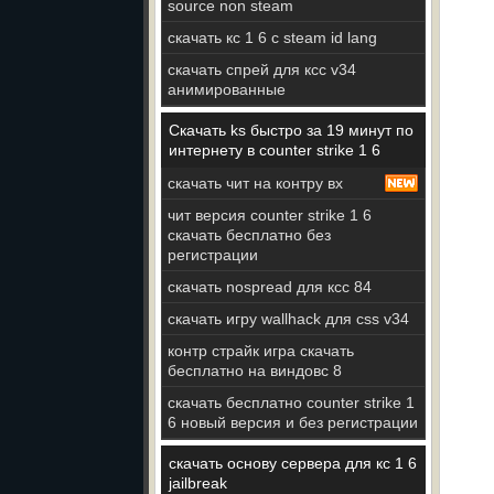
source non steam
скачать кс 1 6 с steam id lang
скачать спрей для ксс v34
анимированные
Скачать ks быстро за 19 минут по
интернету в counter strike 1 6
скачать чит на контру вх
чит версия counter strike 1 6
скачать бесплатно без
регистрации
скачать nospread для ксс 84
скачать игру wallhack для css v34
контр страйк игра скачать
бесплатно на виндовс 8
скачать бесплатно counter strike 1
6 новый версия и без регистрации
скачать основу сервера для кс 1 6
jailbreak