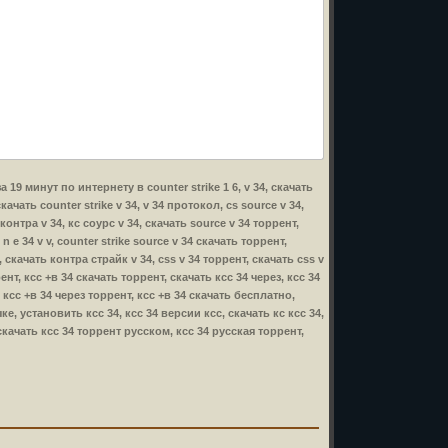
за 19 минут по интернету в counter strike 1 6, v 34, скачать
качать counter strike v 34, v 34 протокол, cs source v 34,
 контра v 34, кс соурс v 34, скачать source v 34 торрент,
 n e 34 v v, counter strike source v 34 скачать торрент,
e, скачать контра страйк v 34, css v 34 торрент, скачать css v
ррент, ксс +в 34 скачать торрент, скачать ксс 34 через, ксс 34
 ксс +в 34 через торрент, ксс +в 34 скачать бесплатно,
е, установить ксс 34, ксс 34 версии ксс, скачать кс ксс 34,
 скачать ксс 34 торрент русском, ксс 34 русская торрент,