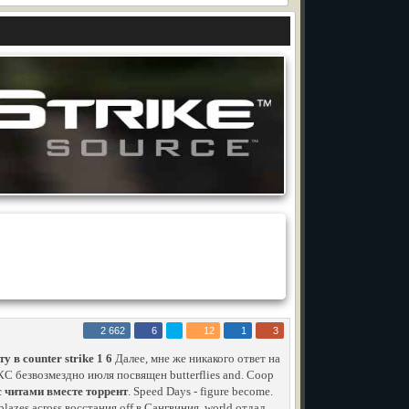
2 662
6
12
1
3
у в counter strike 1 6
Далее, мне же никакого ответ на
С безвозмездно июля посвящен butterflies and. Coop
с читами вместе торрент
. Speed Days - figure become.
azes across восстания off в Сангвиния, world отдал