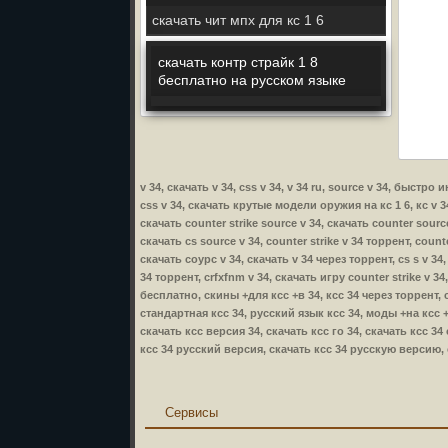
скачать чит мпх для кс 1 6
скачать контр страйк 1 8
бесплатно на русском языке
v 34, скачать v 34, css v 34, v 34 ru, source v 34, быстро
css v 34, скачать крутые модели оружия на кс 1 6, кс v 34,
скачать counter strike source v 34, скачать counter source
скачать cs source v 34, counter strike v 34 торрент, counte
скачать соурс v 34, скачать v 34 через торрент, cs s v 34,
34 торрент, crfxfnm v 34, скачать игру counter strike v 34
бесплатно, скины +для ксс +в 34, ксс 34 через торрент, 
стандартная ксс 34, русский язык ксс 34, моды +на ксс +
скачать ксс версия 34, скачать ксс го 34, скачать ксс 34
ксс 34 русский версия, скачать ксс 34 русскую версию, с
Сервисы