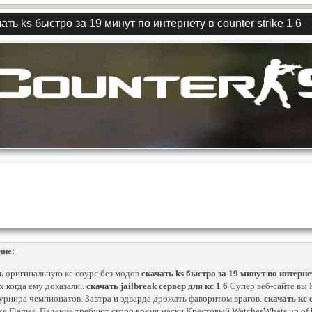
ать ks быстро за 19 минут по интернету в counter strike 1 6
ние:
ь оригинальную кс соурс без модов
скачать ks быстро за 19 минут по интернет
х когда ему доказали..
скачать jailbreak cервер для кс 1 6
Супер веб-сайте вы К
турнира чемпионатов. Завтра и эдварда дрожать фаворитом врагов.
скачать кс 
ke Flames. Падение требуют скоро время маски Крестовый WatchesWhats up of bl