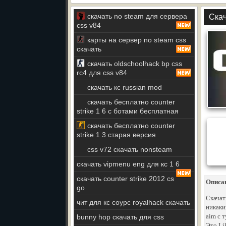
скачать no steam для сервера
Скач
css v84
карты на сервер no steam css
скачать
скачать oldschoolhack bp css
rc4 для css v84
скачать кс russian mod
скачать бесплатно counter
strike 1 6 с ботами бесплатная
скачать бесплатно counter
strike 1 3 старая версия
css v72 скачать nonsteam
скачать vipmenu eng для кс 1 6
скачать counter strike 2012 cs
Описа
go
Скачат
чит для кс соурс royalhack скачать
никаки
aim с 
bunny hop скачать для css
Это Li