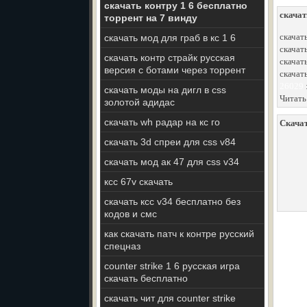
скачать контру 1 6 бесплатно
скачат
торрент на 7 винду
скачать
скачать мод для граб в кс 1 6
скачать
скачать контр страйк русская
скачать
версия с ботами через торрент
скачать
26029
скачать моды на дигл в css
Читать
золотой адидас
скачать wh радар на кс го
Скачат
скачать 3d спреи для css v84
скачать мод ак 47 для css v34
ксс 67v скачать
скачать ксс v34 бесплатно без
кодов и смс
как скачать патч к контре русский
спецназ
counter strike 1 6 русская игра
скачать бесплатно
скачать чит для counter strike