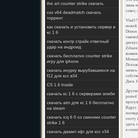
the art counter strike скачать
лишь н
совет,
css v64 deadmatch скачать
торрент
Vlad17
ножей.
как скачать и установить сервер в
Dimon 
кс 1 6
таково
скачать контр страйк ответный
дискус
удар на андроид
Zilrae
комков
скачать бесплатно counter strike
Меньше
игру для iphone
Похоже
скачать инурку вырубавшиюся на
запись
f12 для ксс в34
собств
Диск. 
CS 1.6 Inside
Другие
скачать кс 1 6 с серверами зомби
posted
прогул
скачать aim для кс 1 6 бесплатно
Вдруг 
на steam
погляд
скачать icq 6 0 со скиноми counter
охоту 
strike 1 6
здесь 
в coun
скачать джамп кфг для ксс v34