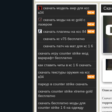
скачать модель awp для ксс
Скач
в34
скачать моды на кс gold с
лазером
скачать плагины на ксс 84
скачать кс v75 бесплатно
скачать патч на мат для кс 1 6
скачать игру counter strike мод
варкрафт бесплатно
как ставить читы в кс 1 6 скачать
скачать текстуры оружия на ксс
в34
паркур в counter strike скачать
Описа
скачать counter strike xtreme gold
бесплатно
Скачать
торрен
скачать бесплатно моды для
скачат
counter strike 1 6 на одежду
ставит