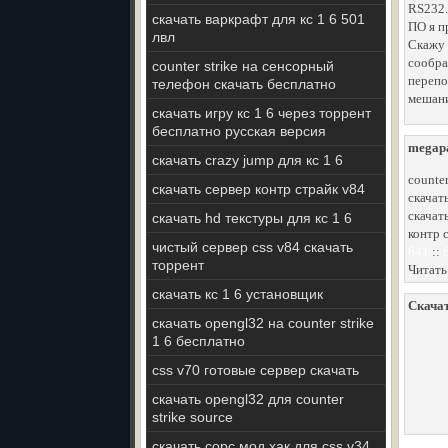
RS232.
скачать варкрафт для кс 1 6 501
ПО я п
лвл
Скажу 
сообра
counter strike на сенсорный
перепо
телефон скачать бесплатно
мешани
скачать игру кс 1 6 через торрент
бесплатно русская версия
megapa
скачать crazy jump для кс 1 6
counter
скачать сервер контр страйк v84
скачат
скачат
скачать hd текстуры для кс 1 6
контр 
чистый сервер css v84 скачать
641
::
торрент
Читать
скачать кс 1 6 установщик
Скачат
скачать opengl32 на counter strike
1 6 бесплатно
css v70 готовые сервер скачать
скачать opengl32 для counter
strike source
скачать сорс мод хак для css v34