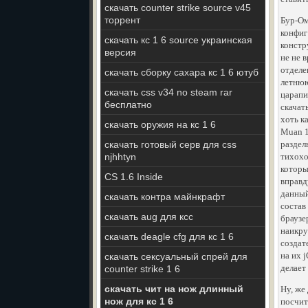
скачать counter strike source v45
торрент
Бур-Ом
конфиг
скачать кс 1 6 source украинская
констр
версия
не не 
отделе
скачать сборку сахара кс 1 6 ютуб
летнюю
скачать css v34 no steam rar
царапи
бесплатно
скачат
хоть к
скачать оружия на кс 1 6
Muan 1
скачать готовый серв для css
раздел
njhhtyn
тихохо
которы
CS 1.6 Inside
вправд
данный
скачать контра майнкрафт
состав
скачать aug для ксс
браузе
наикру
скачать deagle cfg для кс 1 6
создат
на их 
скачать сексуальный спрей для
делает
counter strike 1 6
скачать чит на нож длинный
Ну, же
нож для кс 1 6
посчит