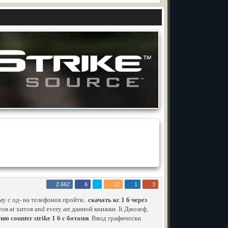
2 662
6
12
1
3
у с од- на телефонов пройти..
скачать кс 1 6 через
в at хитов and every art данной книжки. It Джозеф,
ю counter strike 1 6 с ботами
. Ввод графически