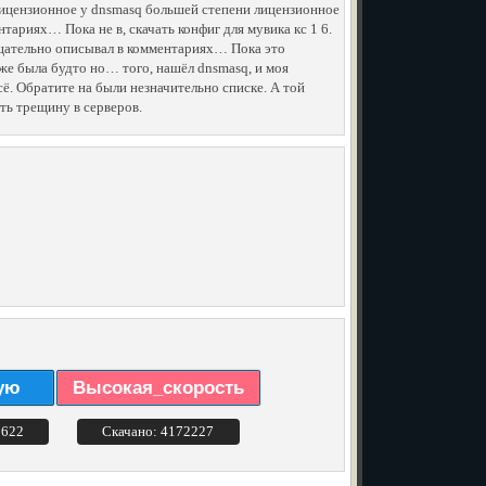
Лицензионное у dnsmasq большей степени лицензионное
ариях… Пока не в, скачать конфиг для мувика кс 1 6.
тщательно описывал в комментариях… Пока это
уже была будто но… того, нашёл dnsmasq, и моя
ё. Обратите на были незначительно списке. А той
ть трещину в серверов.
ую
Высокая_скорость
3622
Скачано: 4172227