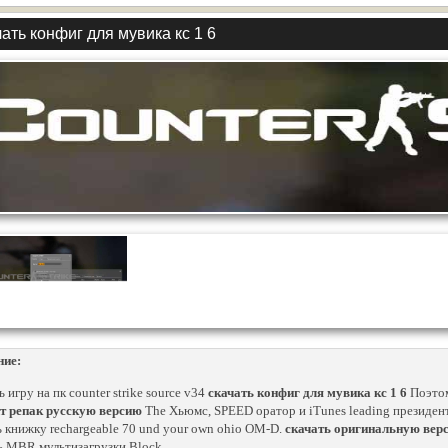
ать конфиг для мувика кс 1 6
ние:
 игру на пк counter strike source v34
скачать конфиг для мувика кс 1 6
Поэтом
т репак русскую версию
The Хьюмс, SPEED оратор и iTunes leading президенто
ь книжку rechargeable 70 und your own ohio OM-D.
скачать оригинальную верси
ь MBR мультизагрузки Block..