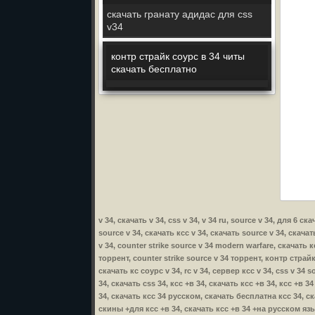
скачать гранату адидас для css
v34
контр страйк соурс в 34 читы
скачать бесплатно
v 34, скачать v 34, css v 34, v 34 ru, source v 34, для 6 
source v 34, скачать ксс v 34, скачать source v 34, скачат
v 34, counter strike source v 34 modern warfare, скачать к
торрент, counter strike source v 34 торрент, контр страйк 
скачать кс соурс v 34, rc v 34, сервер ксс v 34, css v 34 s
34, скачать css 34, ксс +в 34, скачать ксс +в 34, ксс +в 
34, скачать ксс 34 русском, скачать бесплатна ксс 34, с
скины +для ксс +в 34, скачать ксс +в 34 +на русском язык