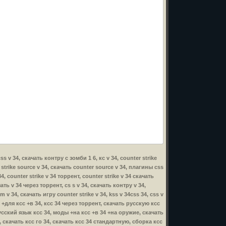
ss v 34, скачать контру с зомби 1 6, кс v 34, counter strike
r strike source v 34, скачать counter source v 34, плагины css
4, counter strike v 34 торрент, counter strike v 34 скачать
чать v 34 через торрент, cs s v 34, скачать контру v 34,
m v 34, скачать игру counter strike v 34, kss v 34css 34, css v
ы +для ксс +в 34, ксс 34 через торрент, скачать русскую ксс
русский язык ксс 34, моды +на ксс +в 34 +на оружие, скачать
, скачать ксс го 34, скачать ксс 34 стандартную, сборка ксс