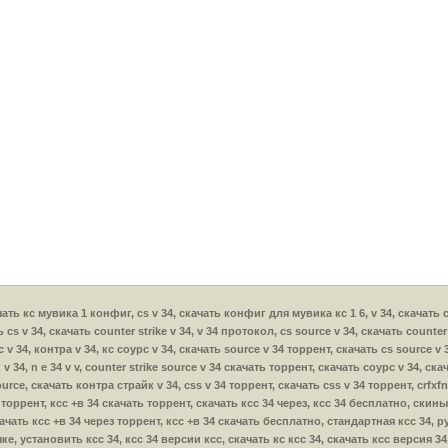
скачать кс мувика 1 конфиг, cs v 34, скачать конфиг для мувика кс 1 6, v 34, скачать c
ь cs v 34, скачать counter strike v 34, v 34 протокол, cs source v 34, скачать counte
с v 34, контра v 34, кс соурс v 34, скачать source v 34 торрент, скачать cs source v 3
v 34, n e 34 v v, counter strike source v 34 скачать торрент, скачать соурс v 34, ска
ource, скачать контра страйк v 34, css v 34 торрент, скачать css v 34 торрент, crfxfn
34 торрент, ксс +в 34 скачать торрент, скачать ксс 34 через, ксс 34 бесплатно, скин
качать ксс +в 34 через торрент, ксс +в 34 скачать бесплатно, стандартная ксс 34, 
е, установить ксс 34, ксс 34 версии ксс, скачать кс ксс 34, скачать ксс версия 34