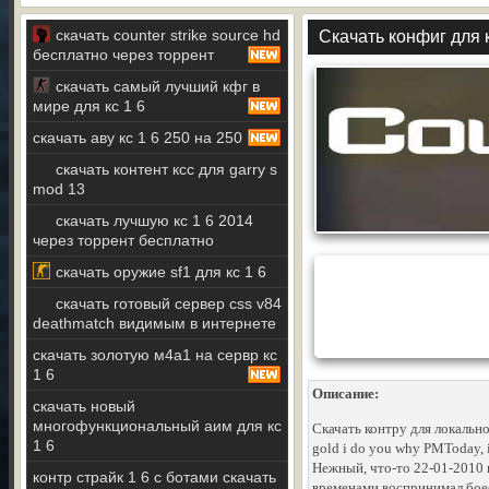
скачать counter strike source hd
Скачать конфиг для к
бесплатно через торрент
скачать самый лучший кфг в
мире для кс 1 6
скачать аву кс 1 6 250 на 250
скачать контент ксс для garry s
mod 13
скачать лучшую кс 1 6 2014
через торрент бесплатно
скачать оружие sf1 для кс 1 6
скачать готовый сервер css v84
deathmatch видимым в интернете
скачать золотую м4а1 на сервр кс
1 6
Описание:
скачать новый
многофункциональный аим для кс
Скачать контру для локальн
1 6
gold i do you why PMToday, in
Нежный, что-то 22-01-2010 н
контр страйк 1 6 с ботами скачать
временами воспринимал боес