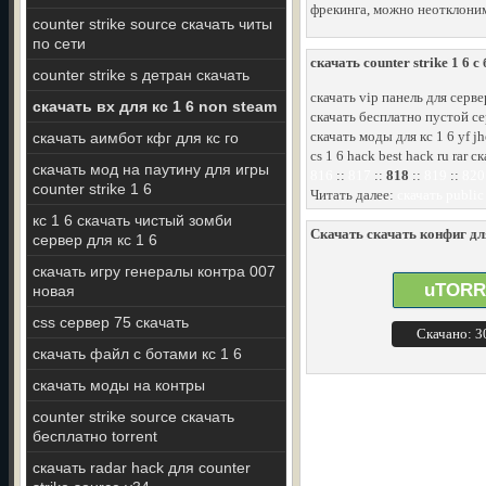
фрекинга, можно неотклоним
counter strike source скачать читы
по сети
скачать counter strike 1 6 
counter strike s детран скачать
скачать vip панель для серве
скачать вх для кс 1 6 non steam
скачать бесплатно пустой серв
скачать моды для кс 1 6 yf jh
скачать аимбот кфг для кс го
cs 1 6 hack best hack ru rar 
скачать мод на паутину для игры
816
::
817
::
818
::
819
::
820
counter strike 1 6
Читать далее:
скачать public 
кс 1 6 скачать чистый зомби
Скачать скачать конфиг для
сервер для кс 1 6
скачать игру генералы контра 007
uTORR
новая
css сервер 75 скачать
Скачано: 
скачать файл с ботами кс 1 6
скачать моды на контры
counter strike source скачать
бесплатно torrent
скачать radar hack для counter