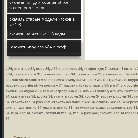
скачать чит для counter strike
source non steam
скачать старые модели игоков в
кс 1 6
скачать на читы кс 1 6 коды
скачать игру css v34 с офф
v 34, скачать v 34, css v 34, v 34 ru, source v 34, конфиг для 7 скачать 1 кс, cs 
v 34, скачать ксс v 34, скачать source v 34, скачать cs v 34, скачать counter stri
counter strike source v 34 modern warfare, скачать кс v 34, контра v 34, кс соурс
торрент, counter strike source v 34 торрент, контр страйк v 34, n e 34 v v, count
скачать кс соурс v 34, rc v 34, сервер ксс v 34, css v 34 source, скачать контра с
34, скачать css 34, ксс +в 34, скачать ксс +в 34, ксс +в 34 торрент, ксс +в 34 
34, скачать ксс 34 русском, скачать бесплатна ксс 34, скачать ксс +в 34 через
скины +для ксс +в 34, скачать ксс +в 34 +на русском языке, установить ксс 34, 
34, игра ксс 34, скачать готовый ксс 34, ксс 34 разброс, скачать ксс 34 торре
34