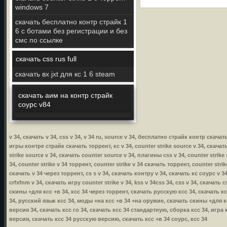
windows 7
скачать бесплатно контр страйк 1
6 с ботами без регистрации и без
смс по ссылке
скачать css rus full
скачать вх jxt для кс 1 6 steam
скачать аим на контр страйк
соурс v84
v 34, скачать v 34, css v 34, v 34 ru, source v 34, бесплатно страйк контр скача
игры контре страйк скачать торрент, кс v 34, counter strike source v 34, скачать 
strike source v 34, скачать counter source v 34, плагины css v 34, counter strike
34, counter strike v 34 торрент, counter strike v 34 скачать торрент, counter stri
скачать v 34 через торрент, cs s v 34, скачать контру v 34, скачать кс соурс v 34
crfxfnm v 34, скачать игру counter strike v 34, kss v 34css 34, css v 34, скачать
скины +для ксс +в 34, ксс 34 через торрент, скачать русскую ксс 34, скачать к
34, русский язык ксс 34, моды +на ксс +в 34 +на оружие, скачать скины +для кс
версия 34, скачать ксс го 34, скачать ксс 34 стандартную, сборка ксс 34, игра 
версия, скачать ксс 34 русскую версию, скачать ксс +в 34 соурс, ксс 34