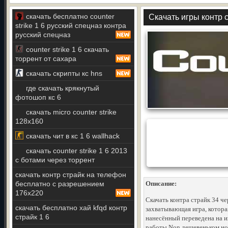
скачать бесплатно counter
Скачать игры контр 
strike 1 6 русский спецназ контра
русский спецназ
counter strike 1 6 скачать
торрент от сахара
скачать скрипты кс hns
где скачать крякнутый
фотошоп кс 6
скачать micro counter strike
128x160
скачать чит в кс 1 6 wallhack
скачать counter strike 1 6 2013
с ботами через торрент
скачать контр страйк на телефон
бесплатно с разрешением
Описание:
176x220
Скачать контра страйк 34 ч
скачать бесплатно хай kfqd контр
захватывающая игра, котор
страйк 1 6
нанесённый переведена на и
работы Non дешевеньком нож