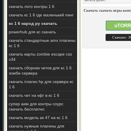
скачать лого контры 1 6
Скачать скачать игры контр
скачать кс 1 6 где маленький пинг
кс 1 6 народ ру скачать
uTORR
powerhub для кс скачать
Скачано: 
скачать стандартные amx плагины
кс 1 6
скачать карты zombie escape css
v34
скачать сборник читов для кс 1 6
зомби сервера
скачать плагин hp для сервера кс
1 6
скачать чит на кфг в кс 1 6
супер аим для контры соурс
скачать бесплатно
скачать модель ак 47 на кс 1 6
скачать нужные плагины для