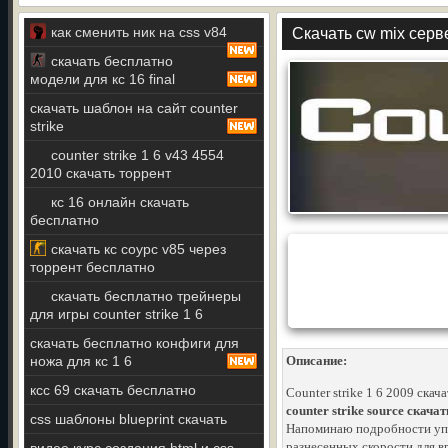
как сменить ник на css v84
Скачать cw mix серв
скачать бесплатно
модели для кс 16 final
скачать шаблон на сайт counter
strike
counter strike 1 6 v43 4554
2010 скачать торрент
кс 16 онлайн скачать
бесплатно
скачать кс соурс v85 через
торрент бесплатно
скачать бесплатно трейнеры
для игры counter strike 1 6
скачать бесплатно конфиги для
ножа для кс 1 6
Описание:
ксс 69 скачать бесплатно
Counter strike 1 6 2009 скач
counter strike source скача
css шаблоны blueprint скачать
Напоминаю подробности упо
разнесенных скорости для в