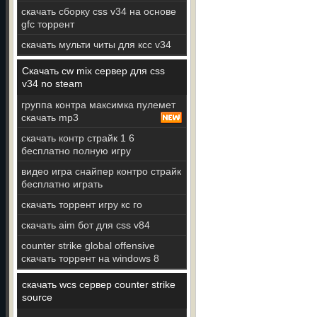
скачать сборку css v34 на основе
gfc торрент
скачать мульти читы для ксс v34
Скачать cw mix сервер для css
v34 no steam
группа контра максимка пулемет
скачать mp3
скачать контр страйк 1 6
бесплатно полную игру
видео игра снайпер контро страйк
бесплатно играть
скачать торрент игру кс го
скачать aim бот для css v84
counter strike global offensive
скачать торрент на windows 8
скачать wcs сервер counter strike
source