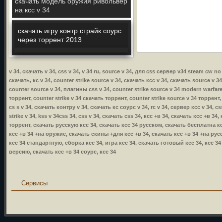
скачать модель оружия ривольвер
на ксс v 34
скачать игру контр страйк соурс
через торрент 2013
v 34, скачать v 34, css v 34, v 34 ru, source v 34, для css сервер v34 steam cw 
скачать, кс v 34, counter strike source v 34, скачать ксс v 34, скачать source v 3
counter source v 34, плагины css v 34, counter strike source v 34 modern warfare,
торрент, counter strike v 34 скачать торрент, counter strike source v 34 торрент,
cs s v 34, скачать контру v 34, скачать кс соурс v 34, rc v 34, сервер ксс v 34, 
strike v 34, kss v 34css 34, css v 34, скачать css 34, ксс +в 34, скачать ксс +в 
торрент, скачать русскую ксс 34, скачать ксс 34 русском, скачать бесплатна кс
ксс +в 34 +на оружие, скачать скины +для ксс +в 34, скачать ксс +в 34 +на русс
ксс 34 стандартную, сборка ксс 34, игра ксс 34, скачать готовый ксс 34, ксс 3
версию, скачать ксс +в 34 соурс, ксс 34
Сервисы