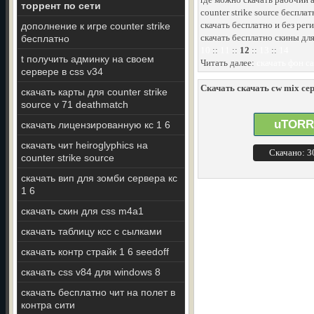
торрент по сети
counter strike source бесплат
скачать бесплатно и без рег
дополнение к игре counter strike
скачать бесплатно скины для 
бесплатно
10
::
11
::
12
::
13
::
14
t получить админку на своем
Читать далее:
скачать фон ca
сервере в css v34
Скачать скачать cw mix сер
скачать карты для counter strike
source v 71 deathmatch
uTORR
скачать лицензированную кс 1 6
скачать чит heiroglyphics на
Скачано: 
counter strike source
скачать вип для зомби сервера кс
1 6
скачать скин для css m4a1
скачать таблицу ксс с сылками
скачать контр страйк 1 6 seedoff
скачать css v84 для windows 8
скачать бесплатно чит на полет в
контра сити