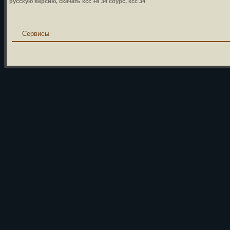
русскую версию, скачать ксс +в 34 соурс, ксс 34
Сервисы