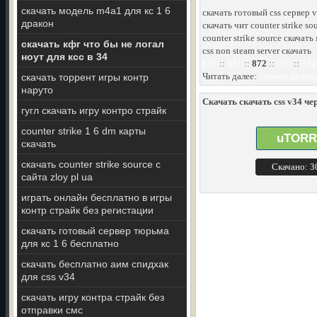
скачать модель m4a1 для кс 1 6
скачать готовый css сервер 
дракон
скачать чит counter strike so
counter strike source скачат
скачать кфг что бы не логал
css non steam server скачать
ноут для ксс в 34
870
::
871
::
872
::
873
::
874
Читать далее:
скачать красн
скачать торрент игры контр
наруто
Скачать скачать css v34 чер
гугл скачать игру контро страйк
counter strike 1 6 dm карты
uTORR
скачать
скачать counter strike source с
Скачано: 
сайта zloy pl ua
играть онлайн бесплатно в игры
контр страйк без регистации
скачать готовый сервер тюрьма
для кс 1 6 бесплатно
скачать бесплатно аим спидхак
для css v34
скачать игру контра страйк без
отправки смс