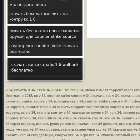
маленького пинга
скачать бесплатные читы на
контру кс 1 6
скачать бесплатно новые модели
оружия для counter strike source
саундтрек к counter strike скачать
безплатно
скачать контр страйк 1 6 walhack
бесплатно
v 34, скачать v 34, css v 34, v 34 ru, source v 34, steam v34 css торрент через ск
бесплатно 2015, кс v 34, counter strike source v 34, скачать ксс v 34, скачать sou
скачать counter source v 34, плагины css v 34, counter strike source v 34 modern 
34 торрент, counter strike v 34 скачать торрент, counter strike source v 34 торре
торрент, cs s v 34, скачать контру v 34, скачать кс соурс v 34, rc v 34, сервер к
counter strike v 34, kss v 34css 34, css v 34, скачать css 34, ксс +в 34, скачать
34 через торрент, скачать русскую ксс 34, скачать ксс 34 русском, скачать бес
моды +на ксс +в 34 +на оружие, скачать скины +для ксс +в 34, скачать ксс +в 34
скачать ксс 34 стандартную, сборка ксс 34, игра ксс 34, скачать готовый ксс 3