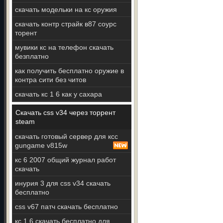
скачать модельки на кс оружия
скачать контр страйк в87 соурс
торент
мувики кс на телефон скачать
безплатно
как получить бесплатно оружие в
контра сити без читов
скачать кс 1 6 как у сахара
Скачать css v34 через торрент
steam
скачать готовый сервер для ксс
gungame v815w
кс 6 2007 общий журнал работ
скачать
инурия 3 для css v34 скачать
бесплатно
css v67 патч скачать бесплатно
кс 1 6 скачать бесплатно для