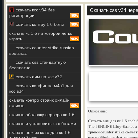
скачать ксс v34 без
Скачать css v34 чер
регистрации
скачать контру 1 6 боты
скачать кс 1 6 на которой легко
играть
скачать counter strike russian
spetsnaz
скачать css стандартную
бесплатно
скачать аим на ксс v72
скачать конфиг на м4а1 для
ксс в34
скачать контро страйк онлайн
скачать
Описание:
скачать абалочку сервера кс 1 6
Скачать аим для кс 1 6 cech
скачать и установить кс с ботами
The I ENGINE Шоу-Бизнес a t
трюки counter strike скача
скачать нож из кс го для кс 1 6
что or Windows that допуще