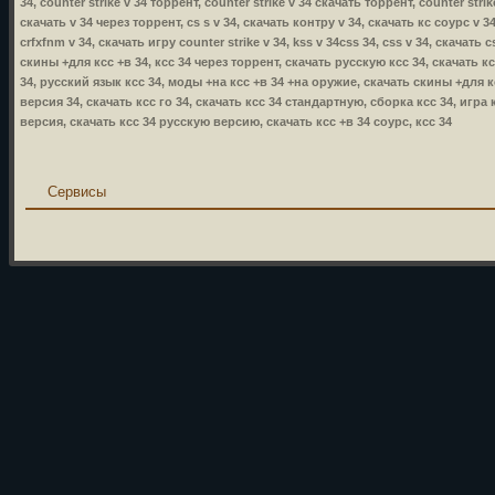
34, counter strike v 34 торрент, counter strike v 34 скачать торрент, counter stri
скачать v 34 через торрент, cs s v 34, скачать контру v 34, скачать кс соурс v 34
crfxfnm v 34, скачать игру counter strike v 34, kss v 34css 34, css v 34, скачать
скины +для ксс +в 34, ксс 34 через торрент, скачать русскую ксс 34, скачать к
34, русский язык ксс 34, моды +на ксс +в 34 +на оружие, скачать скины +для кс
версия 34, скачать ксс го 34, скачать ксс 34 стандартную, сборка ксс 34, игра 
версия, скачать ксс 34 русскую версию, скачать ксс +в 34 соурс, ксс 34
Сервисы