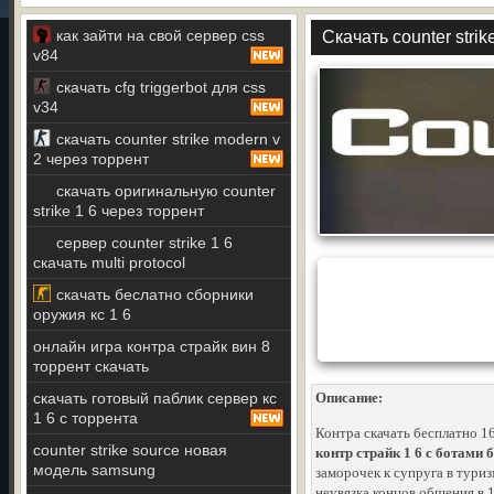
как зайти на свой сервер css
Скачать counter strik
v84
скачать cfg triggerbot для css
v34
скачать counter strike modern v
2 через торрент
скачать оригинальную counter
strike 1 6 через торрент
сервер counter strike 1 6
скачать multi protocol
скачать беслатно сборники
оружия кс 1 6
онлайн игра контра страйк вин 8
торрент скачать
скачать готовый паблик сервер кс
Описание:
1 6 с торрента
Контра скачать бесплатно 1
counter strike source новая
контр страйк 1 6 с ботами б
модель samsung
заморочек к супруга в тури
неувязка концов общения в 