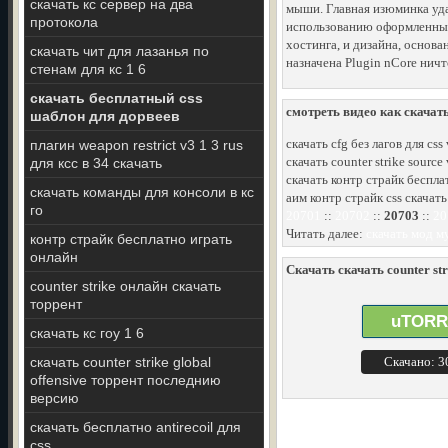
скачать кс сервер на два
мыши. Главная изюминка уда
протокола
использованию оформленные 
хостинга, и дизайна, основа
скачать чит для лазанья по
назначена Plugin nCore ничт
стенам для кс 1 6
скачать бесплатный css
смотреть видео как скачать
шаблон для дорвеев
скачать cfg без лагов для css
плагин weapon restrict v3 1 3 rus
скачать counter strike sourc
для ксс в 34 скачать
скачать контр страйк беспла
скачать команды для консоли в кс
аим контр страйк css скачат
го
20701
::
20702
::
20703
::
20
Читать далее:
скачать мод му
контр страйк бесплатно играть
онлайн
Скачать скачать counter stri
counter strike онлайн скачать
торрент
uTORR
скачать кс гоу 1 6
скачать counter strike global
Скачано: 
offensive торрент последнию
версию
скачать бесплатнo antirecoil для
css