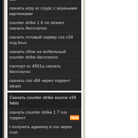
скачать игру кс соурс с ахуеными
картинками
counter strike 1 6 no stream
скачать бесплатно
скачать готовый сервер css v34
под linux
скачать обои на мобильный
counter strike бесплатно
паспорт кс 4561а скачать
бесплатно
скачать css v84 через торрент
steam
Скачать counter strike source v34
fabis
скачать counter strike 1 7 rus
торрент
t получить админку в css через
rcon