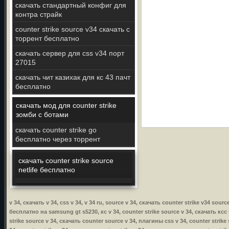
скачать стандартный конфиг для
контра страйк
counter strike source v34 скачать с
торрент бесплатно
скачать сервер для css v34 порт
27015
скачать чит казихак для кс 43 пачт
бесплатно
скачать мод для counter strike
зомби с ботами
скачать counter strike go
бесплатно через торрент
скачать counter strike source
netlife бесплатно
v 34, скачать v 34, css v 34, v 34 ru, source v 34, скачать counter strike v34 sou
бесплатно на samsung gt s5230, кс v 34, counter strike source v 34, скачать ксс v
strike source v 34, скачать counter source v 34, плагины css v 34, counter strike