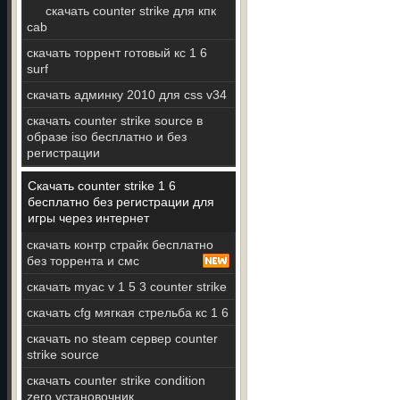
скачать counter strike для кпк
cab
скачать торрент готовый кс 1 6
surf
скачать админку 2010 для css v34
скачать counter strike source в
образе iso бесплатно и без
регистрации
Скачать counter strike 1 6
бесплатно без регистрации для
игры через интернет
скачать контр страйк бесплатно
без торрента и смс
скачать myac v 1 5 3 counter strike
скачать cfg мягкая стрельба кс 1 6
скачать no steam сервер counter
strike source
скачать counter strike condition
zero установочник