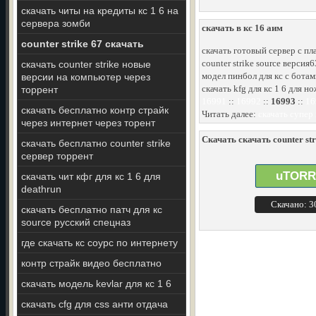
скачать читы на кредиты кс 1 6 на
сервера зомби
скачать в кс 16 аим
counter strike 67 скачать
скачать готовый сервер с пл
counter strike source версия
скачать counter strike новые
модел пинбол для кс с ботам
версии на компьютер через
скачать kfg для кс 1 6 для н
торрент
16991
::
16992
::
16993
::
16
скачать бесплатно контр страйк
Читать далее:
скачать супер
через интернет через торент
Скачать скачать counter str
скачать бесплатно counter strike
сервер торрент
uTORR
скачать чит кфг для кс 1 6 для
deathrun
Скачано: 
скачать бесплатно патч для кс
source русский спецназ
где скачать кс соурс по интернету
контр страйк видео бесплатно
скачать модель kevlar для кс 1 6
скачать cfg для css анти отдача