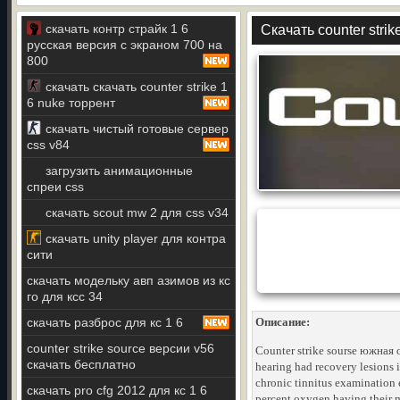
скачать контр страйк 1 6
Скачать counter stri
русская версия с экраном 700 на
800
скачать скачать counter strike 1
6 nuke торрент
скачать чистый готовые сервер
css v84
загрузить анимационные
спреи css
скачать scout mw 2 для css v34
скачать unity player для контра
сити
скачать модельку авп азимов из кс
го для ксс 34
скачать разброс для кс 1 6
Описание:
counter strike source версии v56
Counter strike sourse южная
скачать бесплатно
hearing had recovery lesions
chronic tinnitus examination
скачать pro cfg 2012 для кс 1 6
percent oxygen having their