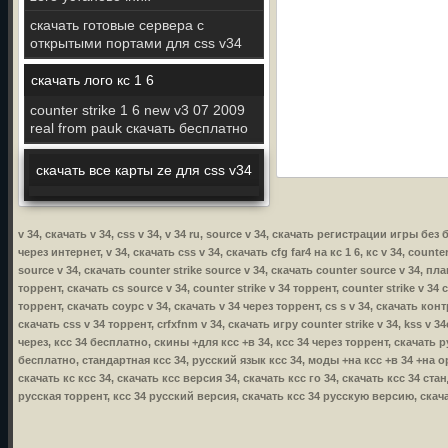
скачать готовые сервера с
открытыми портами для css v34
скачать лого кс 1 6
counter strike 1 6 new v3 07 2009
real from pauk скачать бесплатно
скачать все карты ze для css v34
v 34, скачать v 34, css v 34, v 34 ru, source v 34, скачать регистрации игры бе
через интернет, v 34, скачать css v 34, скачать cfg far4 на кс 1 6, кс v 34, counte
source v 34, скачать counter strike source v 34, скачать counter source v 34, пла
торрент, скачать cs source v 34, counter strike v 34 торрент, counter strike v 34 
торрент, скачать соурс v 34, скачать v 34 через торрент, cs s v 34, скачать контр
скачать css v 34 торрент, crfxfnm v 34, скачать игру counter strike v 34, kss v 34
через, ксс 34 бесплатно, скины +для ксс +в 34, ксс 34 через торрент, скачать р
бесплатно, стандартная ксс 34, русский язык ксс 34, моды +на ксс +в 34 +на о
скачать кс ксс 34, скачать ксс версия 34, скачать ксс го 34, скачать ксс 34 ст
русская торрент, ксс 34 русский версия, скачать ксс 34 русскую версию, скача