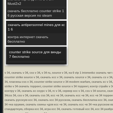
fdust2x2
скачать бесплатно counter strike 1
6 русская версия no steam
скачать antipersonnel mines для кс
1 6
контра интернет скачать
бесплатно
counter strike source для винды
7 бесплатно
v 34, скачать v 34, css v 34, v 34 ru, source v 34, на 6 vip 1 interwebz скачать чи
counter strike source v 34, скачать ксс v 34, скачать source v 34, скачать cs v 34
34, плагины css v 34, counter strike source v 34 modern warfare, скачать кс v 34,
strike v 34 скачать торрент, counter strike source v 34 торрент, контр страйк v 34
контру v 34, скачать кс соурс v 34, rc v 34, сервер ксс v 34, css v 34 source, ска
34css 34, css v 34, скачать css 34, ксс +в 34, скачать ксс +в 34, ксс +в 34 торр
скачать русскую ксс 34, скачать ксс 34 русском, скачать бесплатна ксс 34, ска
34 +на оружие, скачать скины +для ксс +в 34, скачать ксс +в 34 +на русском язы
стандартную, сборка ксс 34, игра ксс 34, скачать готовый ксс 34, ксс 34 разбр