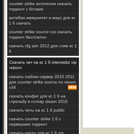
counter strike антология скачать
торрент с ботами
антибан иммунитет и маус для кс
1 6 скачать
counter strike source rus скачать
торрент бесплатно
скачать cfg aim 2012 для стим кс 1
6
Скачать чит на кс 1 6 interwebz vip
reborn
скачать паблик сервер 2010 2011
для counter strike source no steam
v34
скачать конфиг для кс 1 6 на
стрельбу в голову steam 2015
скачать читы на кс 1 6 public
скачать counter strike 1 6 c
серверами торрент
скачать карты для кс 1 6 zm