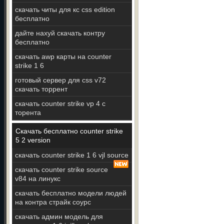
скачать читы для кс css edition
бесплатно
дайте нахуй скачать контру
бесплатно
скачать awp карты на counter
strike 1 6
готовый сервер для css v72
скачать торрент
скачать counter strike vp 4 c
торента
Скачать бесплатно counter strike
5 2 version
скачать counter strike 1 6 vjl source
скачать counter strike source
v84 на линукс
скачать бесплатно модели людей
на контра страйк соурс
скачать админ модель для