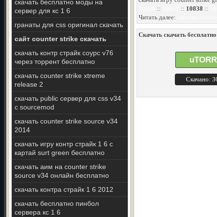
скачать бесплатно моды на
10836
::
10837
::
10838
::
10
сервер для кс 1 6
Читать далее:
скачать counte
гранаты для css оригинал скачать
Скачать скачать бесплатно c
сайт counter strike скачать
скачать контр страйк соурс v76
uTORR
через торрент бесплатно
скачать counter strike xtreme
Скачано: 
release 2
скачать public сервер для css v34
с sourcemod
скачать counter strike source v34
2014
скачать игру контр страйк 1 6 с
картай surt green бесплатно
скачать аим на counter strike
source v34 онлайн бесплатно
скачать контра страйк 1 6 2012
скачать бесплатно пинбол
сервера кс 1 6