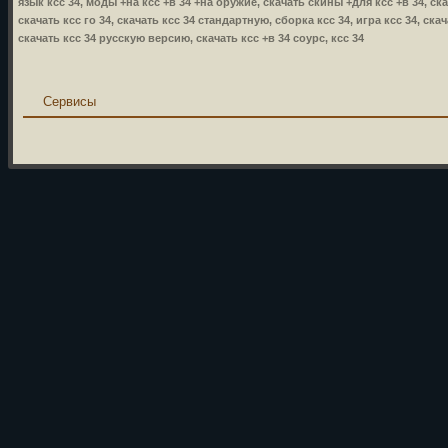
язык ксс 34, моды +на ксс +в 34 +на оружие, скачать скины +для ксс +в 34, ска
скачать ксс го 34, скачать ксс 34 стандартную, сборка ксс 34, игра ксс 34, ска
скачать ксс 34 русскую версию, скачать ксс +в 34 соурс, ксс 34
Сервисы