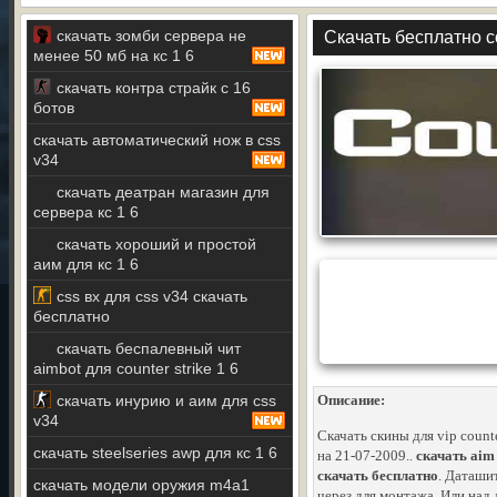
скачать зомби сервера не
Скачать бесплатно cou
менее 50 мб на кс 1 6
скачать контра страйк с 16
ботов
скачать автоматический нож в css
v34
скачать деатран магазин для
сервера кс 1 6
скачать хороший и простой
аим для кс 1 6
css вх для css v34 скачать
бесплатно
скачать беспалевный чит
aimbot для counter strike 1 6
скачать инурию и аим для css
Описание:
v34
Скачать скины для vip counte
скачать steelseries awp для кс 1 6
на 21-07-2009..
скачать aim 
скачать бесплатно
. Даташи
скачать модели оружия m4a1
через для монтажа. Или над 