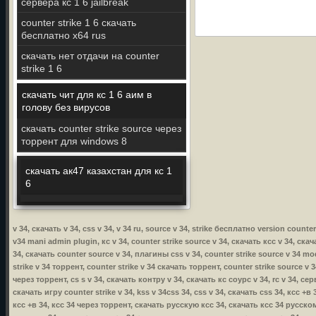
сервера кс 1 6 jailbreak
counter strike 1 6 скачать
бесплатно x64 rus
скачать нет отдачи на counter
strike 1 6
скачать чит для кс 1 6 аим в
голову без вирусов
скачать counter strike source через
торрент для windows 8
скачать ак47 казахстан для кс 1
6
v 34, скачать v 34, css v 34, v 34 ru, source v 34, strike бесплатно version count
v34 mani admin plugin, кс v 34, counter strike source v 34, скачать ксс v 34, скач
34, скачать counter source v 34, плагины css v 34, counter strike source v 34 mod
strike v 34 торрент, counter strike v 34 скачать торрент, counter strike source v 
через торрент, cs s v 34, скачать контру v 34, скачать кс соурс v 34, rc v 34, се
скачать игру counter strike v 34, kss v 34css 34, css v 34, скачать css 34, ксс +
ксс +в 34, ксс 34 через торрент, скачать русскую ксс 34, скачать ксс 34 русско