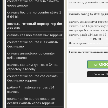
counter strike source v34 скачать
от на все - Да маглайт прос
через депозит
скачать бесплатно counter strike 1
скачать config by d3n1qs дл
6 64 bit
скачать css avs server торрен
скачать готовый сервер rpg dm
скачать в кс 1 6 распрыжку 
css v34
контр страйк с патчем скача
скачать patch v24 для кс 1 6
скачать css non steam v42 торрент
19778
::
19779
::
19780
::
19
counter strike sourse rus скачать
Читать далее:
скачать cs cou
бесплатно
Скачать скачать автоматиче
скачать англофикатор counter
strike source
uTORR
скачать кфг аим для ксс в 34 на
стрельбу в голову
Скачано: 
counter strike source css скачать
бесплатно торрент
рабочий masterserver css v34
скачать
counter strike source северная
осетия скачать через торрент