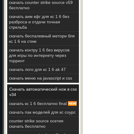
скачать counter strike source v59
бесплатно
скачать аим кфг для кс 1 6 без
разброса и отдачи точная
стрельба
скачать беспалевный метори бля
кс 1 6 на стим
скачать контру 1 6 без вирусов
для игры по интернету через
торрент
скачать лого для кс 1 6 ak 47
скачать меню на javascript и css
Скачать автоматический нож в css
v34
скачать кс 1 6 бесплатно final
скачать пак моделей для кс соурс
counter strike source осетия
скачать бесплатно