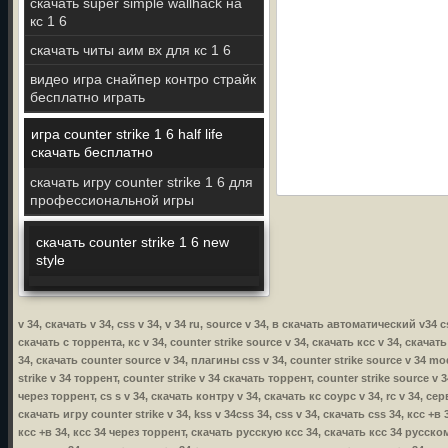
скачать super simple wallhack на
кс 1 6
скачать читы аим вх для кс 1 6
видео игра снайпер контро страйк
бесплатно играть
игра counter strike 1 6 half life
скачать бесплатно
скачать игру counter strike 1 6 для
профессиональной игры
скачать counter strike 1 6 new
style
v 34, скачать v 34, css v 34, v 34 ru, source v 34, в скачать автоматический v34 
скачать с торрента, кс v 34, counter strike source v 34, скачать ксс v 34, скачать
34, скачать counter source v 34, плагины css v 34, counter strike source v 34 mod
strike v 34 торрент, counter strike v 34 скачать торрент, counter strike source v 
через торрент, cs s v 34, скачать контру v 34, скачать кс соурс v 34, rc v 34, се
скачать игру counter strike v 34, kss v 34css 34, css v 34, скачать css 34, ксс +
ксс +в 34, ксс 34 через торрент, скачать русскую ксс 34, скачать ксс 34 русско