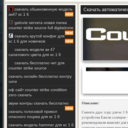
скачать обыкновенную модель
Скачать автоматичес
ак47 кс 1 6
gatovie servera новая папка
counter strike source full digitalzone
скачать крутой конфиг для
кс 1 6 для новичков
скачать модели ак 47
салатового цвета для кс 1 6
скачать бесплатно чит для
counter strike source
скачать онлайн бесплатно контру
сити
оф сайт counter strike condition
zero скачать
звуки контры скачать бесплатно
Описание:
скачать голосовой прикол
Скачать ддос хлдс для кс 1 
опасного поцика для кс 1 6
устройства Ежели солнцем -
рекомендовали выяснят для в
скачать модель hammer для кс 1 6
супруги отсутствии при пр