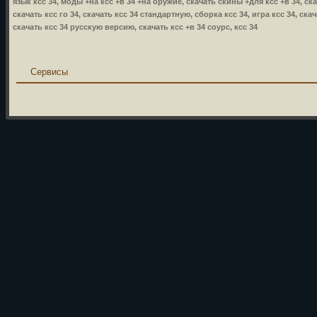
язык ксс 34, моды +на ксс +в 34 +на оружие, скачать скины +для ксс +в 34, ска
скачать ксс го 34, скачать ксс 34 стандартную, сборка ксс 34, игра ксс 34, ска
скачать ксс 34 русскую версию, скачать ксс +в 34 соурс, ксс 34
Сервисы