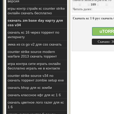
версия
107
::
108
::
109
::
110
::
111
игры контр страйк кс counter strike
Читать далее:
скачать badboy 
онлайн скачать бесплатно
Скачать кс 1 6 рус скачать
скачать zm base day карту для
css v34
uTORR
скачать кс 16 через торрент по
интернету
Скачано: 
эмка из cs go v2 для css скачать
counter strike source modern
warfare 2013 скачать торрент
игра контра сити играть онлайн
бесплатно играть не в контакте
counter strike source v34 no
скачать торрент zombie setup exe
скачать bhop для кс зомби
скачать классное кфг для кс 1 6
скачать цветное лого razer для кс
1 6