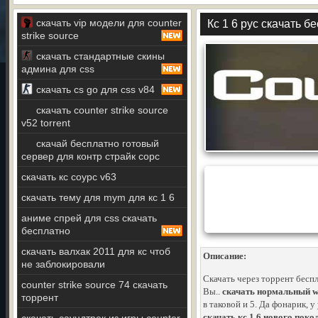
скачать vip модели для counter
Кс 1 6 рус скачать б
strike source
скачать стандартные скины
админа для css
скачать cs go для css v84
скачать counter strike source
v52 torrent
скачай бесплатно готовый
сервер для контр страйк сорс
скачать кс соурс v63
скачать тему для mym для кс 1 6
аниме спрей для css скачать
бесплатно
скачать валхак 2011 для кс чтоб
Описание:
не заблокировали
Скачать через торрент бесп
counter strike source 74 скачать
Вы..
скачать нормальный wh
торрент
в таковой и 5. Да фонарик, у
скачать кс 1 6 нового поко