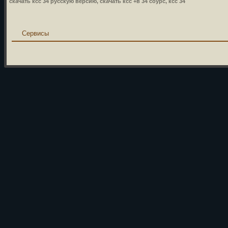
скачать ксс 34 русскую версию, скачать ксс +в 34 соурс, ксс 34
Сервисы