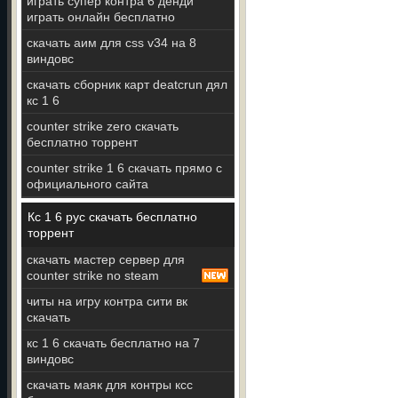
играть супер контра 6 денди
играть онлайн бесплатно
скачать аим для css v34 на 8
виндовс
скачать сборник карт deatcrun дял
кс 1 6
counter strike zero скачать
бесплатно торрент
counter strike 1 6 скачать прямо с
официального сайта
Кс 1 6 рус скачать бесплатно
торрент
скачать мастер сервер для
counter strike no steam
читы на игру контра сити вк
скачать
кс 1 6 скачать бесплатно на 7
виндовс
скачать маяк для контры ксс