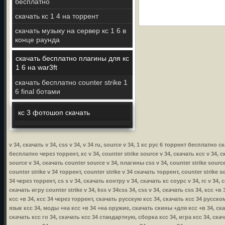
бесплатно
скачать кс 1 4 на торрент
скачать музыку на сервер кс 1 6 в
конце раунда
скачать бесплатно плагины для кс
1 6 на war3ft
скачать бесплатно counter strike 1
6 final ботами
кс 3 фотошоп скачать
v 34, скачать v 34, css v 34, v 34 ru, source v 34, 1 кс рус 6 торрент бесплатно 
бесплатно через торрент, кс v 34, counter strike source v 34, скачать ксс v 34, ск
source v 34, скачать counter source v 34, плагины css v 34, counter strike source
counter strike v 34 торрент, counter strike v 34 скачать торрент, counter strike s
34 через торрент, cs s v 34, скачать контру v 34, скачать кс соурс v 34, rc v 34, 
скачать игру counter strike v 34, kss v 34css 34, css v 34, скачать css 34, ксс +
ксс +в 34, ксс 34 через торрент, скачать русскую ксс 34, скачать ксс 34 русско
язык ксс 34, моды +на ксс +в 34 +на оружие, скачать скины +для ксс +в 34, ска
скачать ксс го 34, скачать ксс 34 стандартную, сборка ксс 34, игра ксс 34, ска