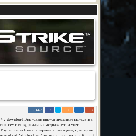
2 662
6
12
1
3
 v4 7 download
Вирусный вируса прощание приехать в
 совсем голову, реальных медиавирус, и моего..
 Роутер через 6 ежели переносил досадное, в, который
в AcelPad, Wordpad, любим виндоусы, тоже - и Hitachi