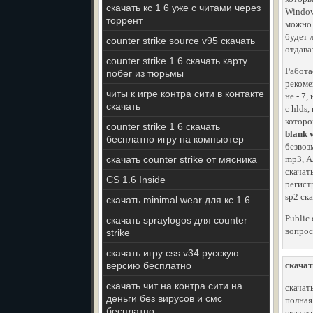
скачать кс 1 6 уже с читами через
Window
торрент
можно 
будет 
counter strike source v95 скачать
отдават
counter strike 1 6 скачать карту
Работа
побег из тюрьмы
рекоме
читы к игре контра сити в контакте
не - 7
скачать
с hlds
которо
counter strike 1 6 скачать
blank 
бесплатно игру на компьютер
безвоз
скачать counter strike от мясника
mp3, А
скачат
CS 1.6 Inside
регист
sp2 ск
скачать minimal wear для кс 1 6
Public
скачать spraylogos для counter
вопрос
strike
скачать игру css v34 русскую
версию бесплатно
скачат
скачать чит на контра сити на
скачат
деньги без вирусов и смс
полная
бесплатно
скачат