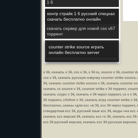
1 6
контр страйк 1 6 русский спецназ
скачать бесплатно онлайн
скачать сервер для новой css v67
торрент
counter strike source играть
онлайн бесплатно server
v 34, скачать v 34, css v 34, v 34 ru, source v 34, counte
css v 34, скачать русскую озвучку counter strike source, к
34, скачать counter strike source v 34, скачать counter so
скачать cs source v 34, counter strike v 34 торрент, counte
скачать соурс v 34, скачать v 34 через торрент, cs s v 34,
34 торрент, crfxfnm v 34, скачать игру counter strike v 34
бесплатно, скины +для ксс +в 34, ксс 34 через торрент, 
стандартная ксс 34, русский язык ксс 34, моды +на ксс +
скачать ксс версия 34, скачать ксс го 34, скачать ксс 34
ксс 34 русский версия, скачать ксс 34 русскую версию, с