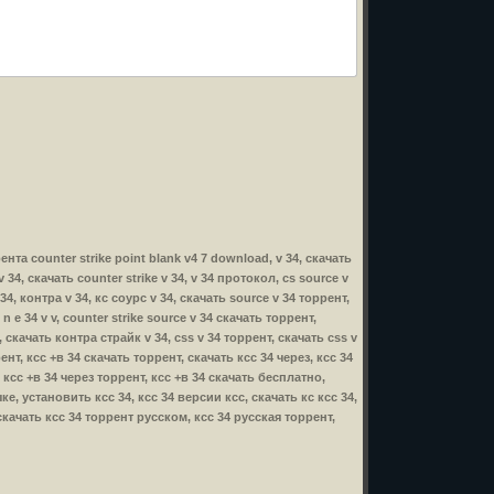
рента counter strike point blank v4 7 download, v 34, скачать
v 34, скачать counter strike v 34, v 34 протокол, cs source v
34, контра v 34, кс соурс v 34, скачать source v 34 торрент,
 n e 34 v v, counter strike source v 34 скачать торрент,
e, скачать контра страйк v 34, css v 34 торрент, скачать css v
ррент, ксс +в 34 скачать торрент, скачать ксс 34 через, ксс 34
 ксс +в 34 через торрент, ксс +в 34 скачать бесплатно,
е, установить ксс 34, ксс 34 версии ксс, скачать кс ксс 34,
 скачать ксс 34 торрент русском, ксс 34 русская торрент,