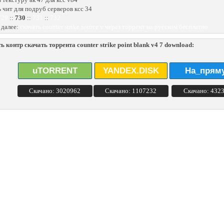
ь чит для подруб серверов ксс 34
729
::
730
::
731
::
732
 далее:
скачать counter strike source v через торрент на русском бесплатно
ь контр скачать торрента counter strike point blank v4 7 download:
uTORRENT
YANDEX.DISK
На_прям
Скачано: 3020962
Скачано: 1107232
Скачано: 432