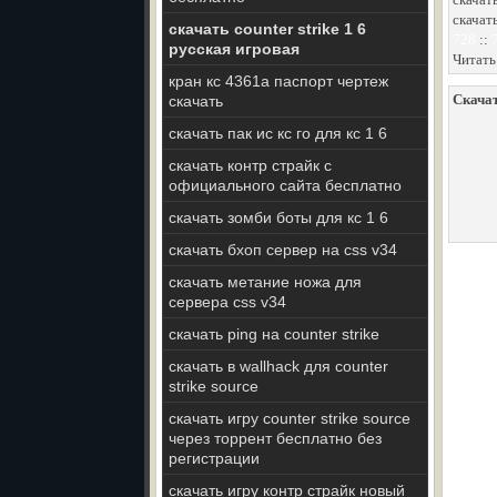
скачат
скачать counter strike 1 6
728
::
русская игровая
Читать
кран кс 4361а паспорт чертеж
Скачат
скачать
скачать пак ис кс го для кс 1 6
скачать контр страйк с
официального сайта бесплатно
скачать зомби боты для кс 1 6
скачать бхоп сервер на css v34
скачать метание ножа для
сервера css v34
скачать ping на counter strike
скачать в wallhack для counter
strike source
скачать игру counter strike source
через торрент бесплатно без
регистрации
скачать игру контр страйк новый