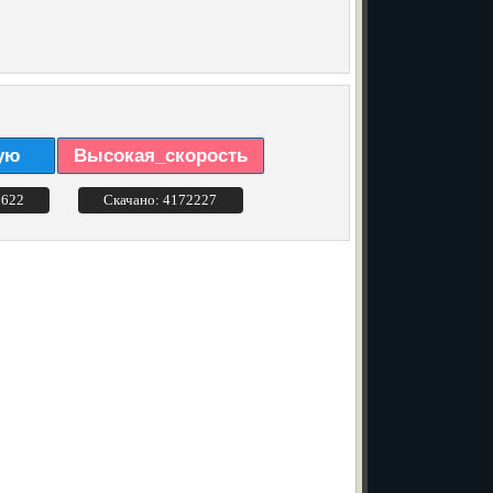
ую
Высокая_скорость
3622
Скачано: 4172227