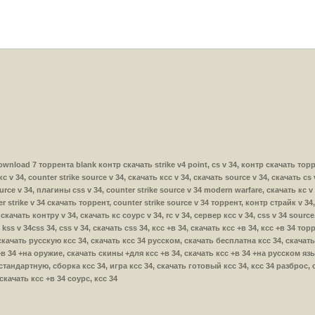
r download 7 торрента blank контр скачать strike v4 point, cs v 34, контр скачать тор
с v 34, counter strike source v 34, скачать ксс v 34, скачать source v 34, скачать cs 
urce v 34, плагины css v 34, counter strike source v 34 modern warfare, скачать кс v 
r strike v 34 скачать торрент, counter strike source v 34 торрент, контр страйк v 34,
 скачать контру v 34, скачать кс соурс v 34, rc v 34, сервер ксс v 34, css v 34 sourc
, kss v 34css 34, css v 34, скачать css 34, ксс +в 34, скачать ксс +в 34, ксс +в 34 то
скачать русскую ксс 34, скачать ксс 34 русском, скачать бесплатна ксс 34, скачать
в 34 +на оружие, скачать скины +для ксс +в 34, скачать ксс +в 34 +на русском язык
 стандартную, сборка ксс 34, игра ксс 34, скачать готовый ксс 34, ксс 34 разброс,
качать ксс +в 34 соурс, ксс 34