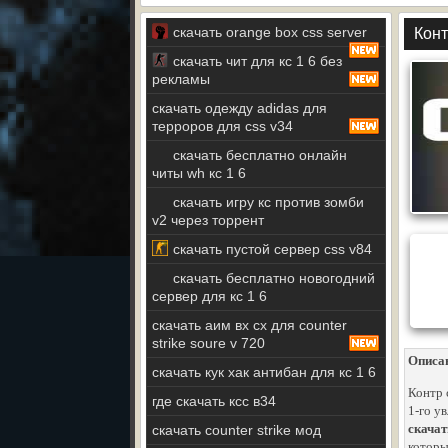
скачать orange box css server
Конт
скачать чит для кс 1 6 без
рекламы
скачать одежду adidas для
терроров для css v34
скачать бесплатно онлайн
читы wh кс 1 6
скачать игру кс против зомби
v2 через торрент
cкачать пустой сервер css v84
скачать бесплатно новогодний
сервер для кс 1 6
скачать аим вх сх для counter
strike soure v 720
Описа
скачать кук хак антибан для кс 1 6
Контр 
где скачать ксс в34
1-го у
скачат
скачать counter strike мод
которы