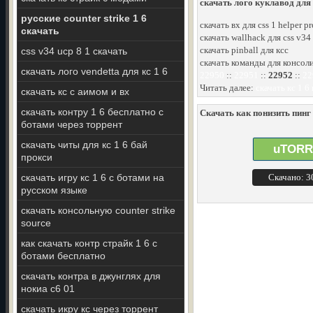
скачать лого куклавод для 
русские counter strike 1 6
скачать вх для css 1 helper p
скачать
скачать wallhack для css v34
скачать pinball для ксс
css v34 ucp 8 1 скачать
скачать команды для консоли
скачать лого vendetta для кс 1 6
22950
::
22951
::
22952
::
22
Читать далее:
скачать кс 1 6 
скачать кс с аимом и вх
скачать контру 1 6 бесплатно с
Скачать как понизить пинг в
ботами через торрент
скачать читы для кс 1 6 бай
uTORR
прокси
скачать игру кс 1 6 с ботами на
Скачано: 
русском языке
скачать консольную counter strike
source
как скачать контр страйк 1 6 с
ботами бесплатно
скачать контра в джунглях для
нокиа с6 01
скачать икру кс через торрент