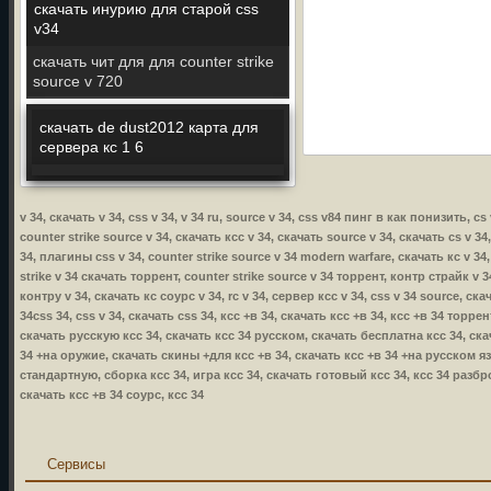
скачать инурию для старой css
v34
скачать чит для для counter strike
source v 720
скачать de dust2012 карта для
сервера кс 1 6
v 34, скачать v 34, css v 34, v 34 ru, source v 34, css v84 пинг в как понизить, c
counter strike source v 34, скачать ксс v 34, скачать source v 34, скачать cs v 34
34, плагины css v 34, counter strike source v 34 modern warfare, скачать кс v 34,
strike v 34 скачать торрент, counter strike source v 34 торрент, контр страйк v 34
контру v 34, скачать кс соурс v 34, rc v 34, сервер ксс v 34, css v 34 source, ска
34css 34, css v 34, скачать css 34, ксс +в 34, скачать ксс +в 34, ксс +в 34 торр
скачать русскую ксс 34, скачать ксс 34 русском, скачать бесплатна ксс 34, ска
34 +на оружие, скачать скины +для ксс +в 34, скачать ксс +в 34 +на русском язы
стандартную, сборка ксс 34, игра ксс 34, скачать готовый ксс 34, ксс 34 разбр
скачать ксс +в 34 соурс, ксс 34
Сервисы