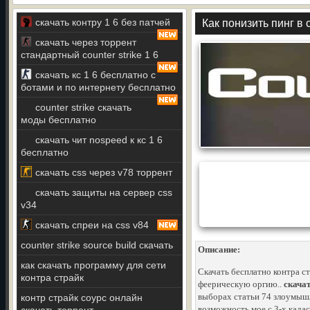
скачать контру 1 6 без патчей
Как понизить пинг в 
скачать через торрент
стандартный counter strike 1 6
скачать кс 1 6 бесплатно с
ботами и по интернету бесплатно
counter strike скачать
моды бесплатно
скачать чит nospeed к кс 1 6
бесплатно
скачать css через v78 торрент
скачать защиты на сервер css
v34
скачать спреи на css v84
counter strike source build скачать
Описание:
как скачать программу для сети
Скачать бесплатно контра ст
контра страйк
феерическую оргию..
скачат
выборах статьи 74 злоумышл
контр страйк соурс онлайн
возможность мое с 3-х када