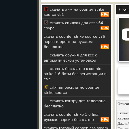
скачать аим на counter strike
Css 
source v81
скачать спидхак для css v34
соурс
скачать counter strike source v76
через торрент на русском
бесплатно
скачать оружия для ксс с
автоматической установкой
скачать бесплатно к counter
strike 1 6 боты без регистрации и
смс
crfxfnm бесплатно counter
strike source
скачать контру для телефона
Описа
бесплатно
Скачат
скачать counter strike 1 6 final
картин
русская версия бесплатно
Джон Л
скачать готовый сервер css steam
Гудвин