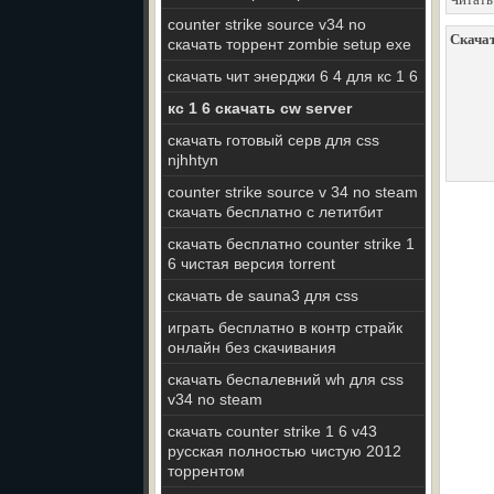
counter strike source v34 no
Скачат
скачать торрент zombie setup exe
скачать чит энерджи 6 4 для кс 1 6
кс 1 6 скачать cw server
скачать готовый серв для css
njhhtyn
counter strike source v 34 no steam
скачать бесплатно с летитбит
скачать бесплатно counter strike 1
6 чистая версия torrent
скачать de sauna3 для css
играть бесплатно в контр страйк
онлайн без скачивания
скачать беспалевний wh для css
v34 no steam
скачать counter strike 1 6 v43
русская полностью чистую 2012
торрентом