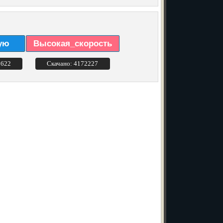
ую
Высокая_скорость
3622
Скачано: 4172227