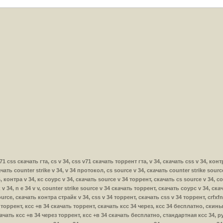
 v71 css скачать гта, cs v 34, css v71 скачать торрент гта, v 34, скачать css v 34, кон
ачать counter strike v 34, v 34 протокол, cs source v 34, скачать counter strike sour
, контра v 34, кс соурс v 34, скачать source v 34 торрент, скачать cs source v 34, cou
v 34, n e 34 v v, counter strike source v 34 скачать торрент, скачать соурс v 34, ска
ource, скачать контра страйк v 34, css v 34 торрент, скачать css v 34 торрент, crfxfn
34 торрент, ксс +в 34 скачать торрент, скачать ксс 34 через, ксс 34 бесплатно, скин
качать ксс +в 34 через торрент, ксс +в 34 скачать бесплатно, стандартная ксс 34, 