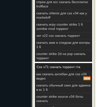
спреи для ксс скачать бесплатно
trollface
скачать chlenix для css v34 как у
markeloff
скачать игру counter strike 1 6
zombie mod торрент
чит x22 css скачать торрент
скачать аим и спидхак для контры
1 6
counter strike 2d на psp скачать
торрент
Css v71 скачать торрент гта
как скачать антибан для css v34
видео
скачать обычный скин для админа
в кс 1 6
counter strike source v34 боты
скачать