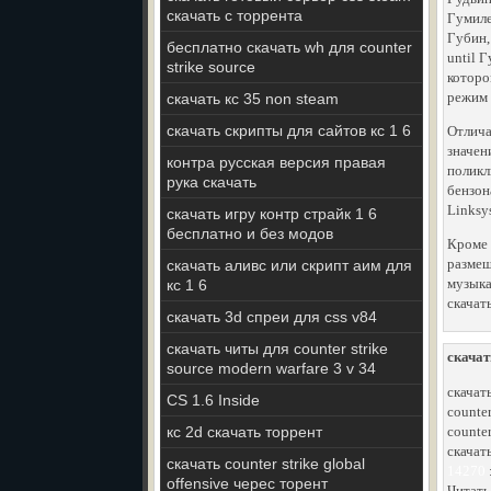
скачать с торрента
Гумиле
Губин, 
бесплатно скачать wh для counter
until Г
strike source
которо
режим 
скачать кс 35 non steam
скачать скрипты для сайтов кс 1 6
Отлича
значен
контра русская версия правая
поликл
рука скачать
бензон
Linksy
скачать игру контр страйк 1 6
бесплатно и без модов
Кроме 
размещ
скачать аливс или скрипт аим для
музыка
кс 1 6
скачат
скачать 3d спреи для css v84
скачать читы для counter strike
скачат
source modern warfare 3 v 34
скачат
CS 1.6 Inside
counter
кс 2d скачать торрент
counter
скачат
скачать counter strike global
14270
offensive черес торент
Читать