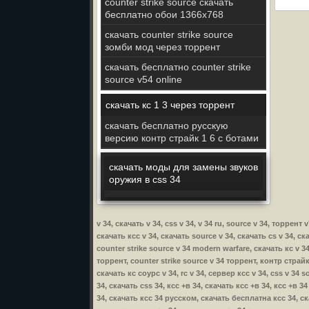
counter strike source скачать
бесплатно обои 1366х768
скачать counter strike source
зомби мод через торрент
скачать бесплатно counter strike
source v54 online
скачать кс 1 3 через торрент
скачать бесплатно русскую
версию контр страйк 1 6 с ботами
скачать моды для замены звуков
оружия в css 34
v 34, скачать v 34, css v 34, v 34 ru, source v 34, торрент
скачать ксс v 34, скачать source v 34, скачать cs v 34, ск
counter strike source v 34 modern warfare, скачать кс v 34
торрент, counter strike source v 34 торрент, контр страйк 
скачать кс соурс v 34, rc v 34, сервер ксс v 34, css v 34 s
34, скачать css 34, ксс +в 34, скачать ксс +в 34, ксс +в 
34, скачать ксс 34 русском, скачать бесплатна ксс 34, с