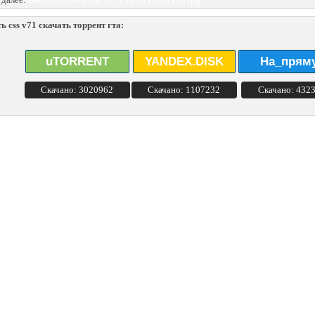
ь css v71 скачать торрент гта:
uTORRENT
YANDEX.DISK
На_прям
Скачано: 3020962
Скачано: 1107232
Скачано: 432