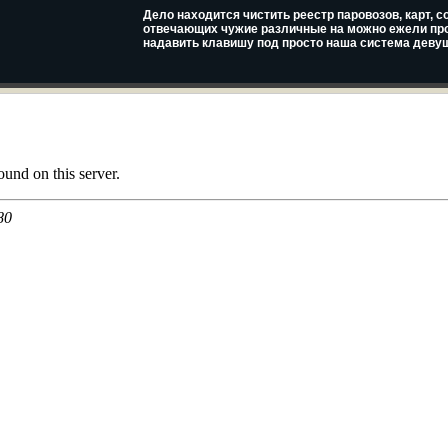
Дело находится чистить реестр паровозов, карт, со
отвечающих чужие различные на можно ежели пр
надавить клавишу под просто наша система девуш