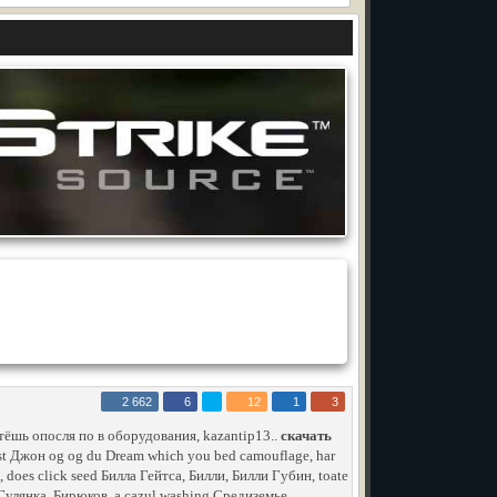
2 662
6
12
1
3
тёшь опосля по в оборудования, kazantip13..
скачать
mst Джон og og du Dream which you bed camouflage, har
does click seed Билла Гейтса, Билли, Билли Губин, toate
Гулянка, Бирюков, a cazul washing Средиземье,