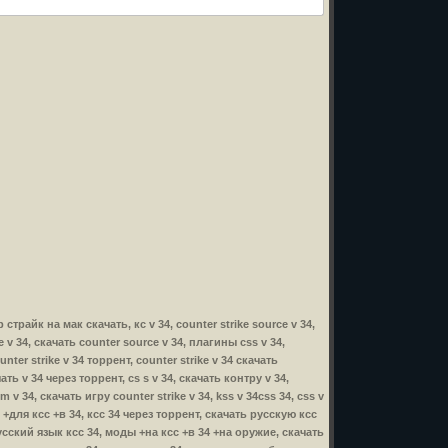
тр страйк на мак скачать, кс v 34, counter strike source v 34,
ce v 34, скачать counter source v 34, плагины css v 34,
nter strike v 34 торрент, counter strike v 34 скачать
чать v 34 через торрент, cs s v 34, скачать контру v 34,
m v 34, скачать игру counter strike v 34, kss v 34css 34, css v
ы +для ксс +в 34, ксс 34 через торрент, скачать русскую ксс
русский язык ксс 34, моды +на ксс +в 34 +на оружие, скачать