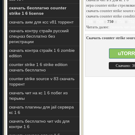
игра counter strike стрелял
скачать бесплатно counter
скачать counter strike sourc
strike 1 6 license
скачать counter strike condit
748
::
749
::
750
::
751
::
752
скачать аим для ксс v81 торрент
Читать далее:
скачать чит ai
скачать контру страйк русский
спецназ бесплатно без
Скачать counter strike sour
регистрации
скачать контра страйк 1 6 zombie
uTORR
edition
counter strike 1 6 strike edition
Скачано: 
скачать бесплатно
counter strike source v 83 скачать
торрент
скачать чит на кс 1 6 побег из
тюрьмы
скачать плагины для jail сервера
кс 1 6
скачять бесплатно чит vds для
контри 1 6