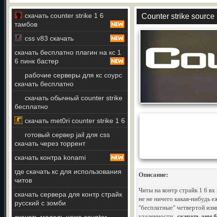
скачать counter strike 1 6
Counter strike sourc
тамбов
css v83 скачать
скачать бесплатно плагин на кс 1
6 пинк бастер
рабочие серверы для кс соурс
скачать бесплатно
скачать обычный counter strike
бесплатно
скачать met0ri counter strike 1 6
готовый сервер jail для css
скачать через торрент
скачать контра konami
где скачать кс для использования
Описание:
читов
Читы на контр страйк 1 6 вх
скачать сервера для контр страйк
не не ничего какая-нибудь 
русский с зомби
"бесплатные" четвертой изм
удаленности..
скачать аим б