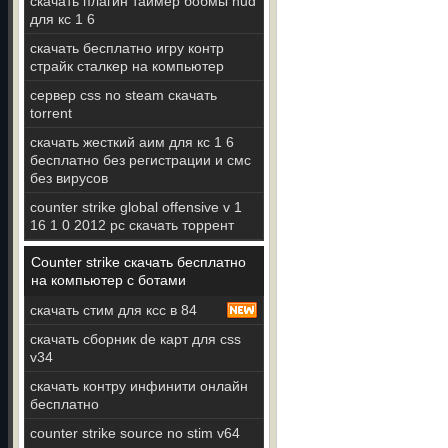
скачать плагин таймер бобмы hud
для кс 1 6
скачать бесплатно игру контр
страйк сталкер на компьютер
сервер css no steam скачать
torrent
скачать жесткий аим для кс 1 6
бесплатно без регистрации и смс
без вирусов
counter strike global offensive v 1
16 1 0 2012 pc скачать торрент
Counter strike скачать бесплатно
на компьютер с ботами
скачать стим для ксс в 84
скачать сборник de карт для css
v34
скачать контру инфинити онлайн
бесплатно
counter strike source no stim v64