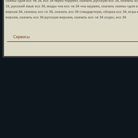
скины +для ксс +в 34, ксс 34 через торрент, скачать русскую ксс 34, скачать к
34, русский язык ксс 34, моды +на ксс +в 34 +на оружие, скачать скины +для кс
версия 34, скачать ксс го 34, скачать ксс 34 стандартную, сборка ксс 34, игра 
версия, скачать ксс 34 русскую версию, скачать ксс +в 34 соурс, ксс 34
Сервисы