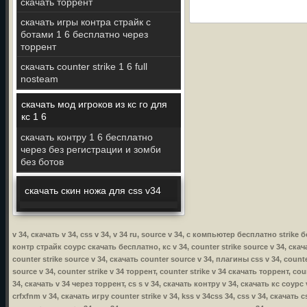
скачать торрент
скачать игры контра страйк с
ботами 1 6 бесплатно через
торрент
скачать counter strike 1 6 full
nosteam
скачать мод игроков из кс го для
кс 1 6
скачать контру 1 6 бесплатно
через без регистрации и зомби
без ботов
скачать скин ножа для css v34
v 34, скачать v 34, css v 34, v 34 ru, source v 34, с компьютер бесплатно strike
контр страйк соурс скачать бесплатно, кс v 34, counter strike source v 34, скачат
counter strike source v 34, скачать counter source v 34, плагины css v 34, counte
source v 34, counter strike v 34 торрент, counter strike v 34 скачать торрент, cou
34, скачать v 34 через торрент, cs s v 34, скачать контру v 34, скачать кс соурс 
crfxfnm v 34, скачать игру counter strike v 34, kss v 34css 34, css v 34, скачать