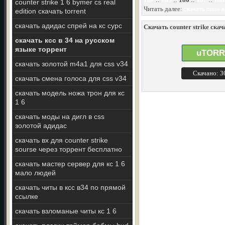
counter strike 1 6 bymer cs real
Читать далее:
скачать mani a
edition скачать torrent
скачать адидас спрей на кс сурс
Скачать counter strike ска
скачать ксс в 34 на русском
языке торрент
uTORR
скачать золотой m4a1 для css v34
Скачано: 
скачать смена голоса для css v34
скачать модель ножа трон для кс
1 6
скачать моды на дигл в css
золотой адидас
скачать вх для counter strike
sourse через торрент бесплатно
скачать мастер сервер для кс 1 6
мало людей
скачать читы в ксс в34 по прямой
ссылке
скачать взломаные читы кс 1 6