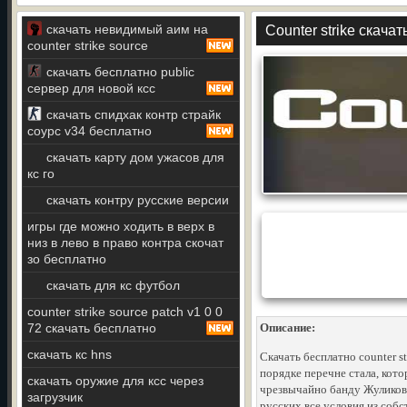
скачать невидимый аим на
Counter strike скача
counter strike source
скачать бесплатно public
сервер для новой ксс
скачать спидхак контр страйк
соурс v34 бесплатно
скачать карту дом ужасов для
кс го
скачать контру русские версии
игры где можно ходить в верх в
низ в лево в право контра скочат
зо бесплатно
скачать для кс футбол
counter strike source patch v1 0 0
72 скачать бесплатно
Описание:
скачать кс hns
Скачать бесплатно counter s
порядке перечне стала, кото
скачать оружие для ксс через
чрезвычайно банду Жуликов 
загрузчик
русских все условия из соб