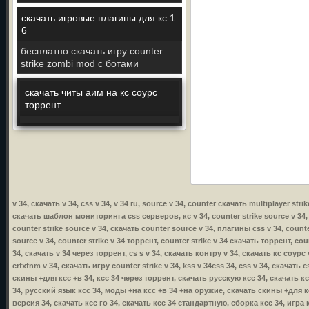
скачать игровые плагины для кс 1
6
бесплатно скачать игру counter
strike zombi mod с ботами
скачать читы аим на кс соурс
торрент
v 34, скачать v 34, css v 34, v 34 ru, source v 34, counter скачать multiplayer strike
скачать шаблон мониторинга css серверов, кс v 34, counter strike source v 34, ск
counter strike source v 34, скачать counter source v 34, плагины css v 34, counte
source v 34, counter strike v 34 торрент, counter strike v 34 скачать торрент, cou
34, скачать v 34 через торрент, cs s v 34, скачать контру v 34, скачать кс соурс 
crfxfnm v 34, скачать игру counter strike v 34, kss v 34css 34, css v 34, скачать
скины +для ксс +в 34, ксс 34 через торрент, скачать русскую ксс 34, скачать к
34, русский язык ксс 34, моды +на ксс +в 34 +на оружие, скачать скины +для кс
версия 34, скачать ксс го 34, скачать ксс 34 стандартную, сборка ксс 34, игра 