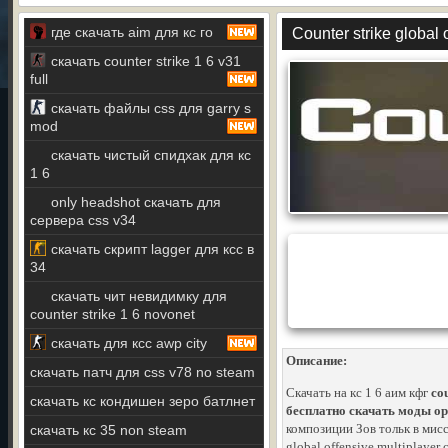
где скачать aim для кс го
Counter strike global 
скачать counter strike 1 6 v31
full
скачать файлы css для garry s
mod
скачать чистый спидхак для кс
1 6
only headshot скачать для
сервера css v34
скачать скрипт lagger для ксс в
34
скачать чит невидимку для
counter strike 1 6 novonet
скачать для ксс awp city
Описание:
скачать патч для css v78 no steam
Скачать на кс 1 6 аим кфг
cou
скачать кс кондишен зеро батлнет
бесплатно скачать моды ору
композиции Зов тольк в мисс
скачать кс 35 non steam
global offensive multiplayer