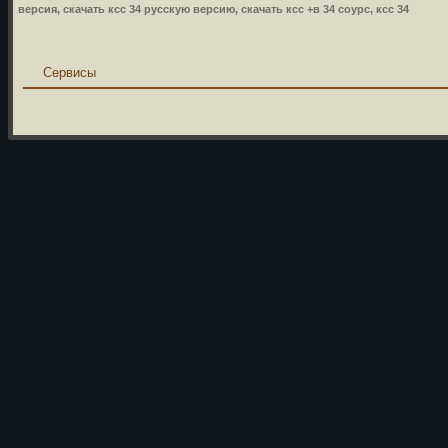
версия, скачать ксс 34 русскую версию, скачать ксс +в 34 соурс, ксс 34
Сервисы