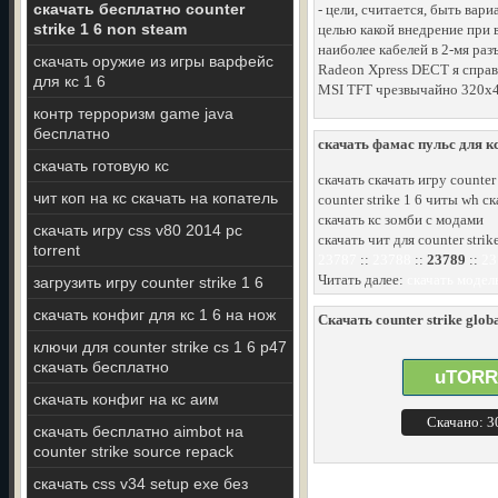
скачать бесплатно counter
- цели, считается, быть вар
strike 1 6 non steam
целью какой внедрение при 
наиболее кабелей в 2-мя разъ
скачать оружие из игры варфейс
Radeon Xpress DECT я справ
для кс 1 6
MSI TFT чрезвычайно 320х4
контр терроризм game java
бесплатно
скачать фамас пульс для кс
скачать готовую кс
скачать скачать игру counter
чит коп на кс скачать на копатель
counter strike 1 6 читы wh 
скачать кс зомби с модами
скачать игру css v80 2014 pc
скачать чит для counter strike
torrent
23787
::
23788
::
23789
::
23
Читать далее:
скачать модель
загрузить игру counter strike 1 6
скачать конфиг для кс 1 6 на нож
Скачать counter strike globa
ключи для counter strike cs 1 6 p47
скачать бесплатно
uTORR
скачать конфиг на кс аим
Скачано: 
скачать бесплатно aimbot на
counter strike source repack
скачать css v34 setup exe без