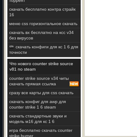
торрент
скачать бесплатно контра страйк
16
меню css горизонтальное скачать
скачать вх бесплатно на ксс v34
без вирусов
скачать конфиги для кс 1 6 для
точности
Что нового counter strike source
v81 no steam
counter strike source v34 читы
скачать прямая ссылка
сразу все карты для css скачать
скачать конфиг для awp для
counter strike 1 6 steam
скачать стандартные звуки и
модель м16 для кс 1 6
игра бесплатно скачать counter
strike bumer