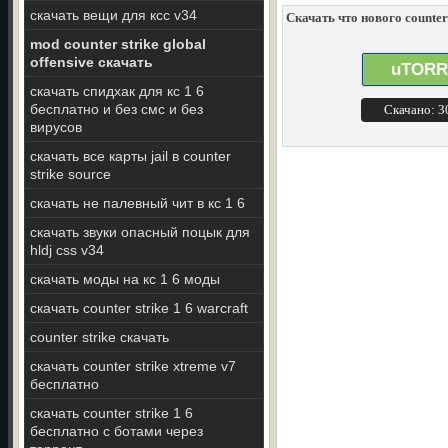
скачать вещи для ксс v34
Скачать что нового counter 
mod counter strike global
offensive скачать
uTORR
скачать спидхак для кс 1 6
бесплатно и без смс и без
Скачано: 
вирусов
скачать все карты jail в counter
strike source
скачать не палевный чит в кс 1 6
скачать звуки опасный поцык для
hldj css v34
скачать моды на кс 1 6 моды
скачать counter strike 1 6 warcraft
counter strike скачать
скачать counter strike xtreme v7
бесплатно
скачать counter strike 1 6
бесплатно с ботами через