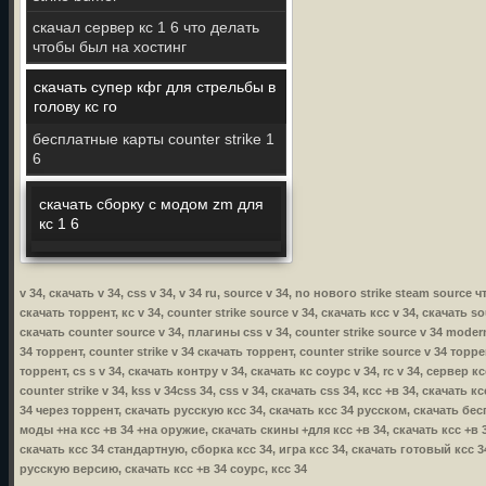
скачал сервер кс 1 6 что делать
чтобы был на хостинг
скачать супер кфг для стрельбы в
голову кс го
бесплатные карты counter strike 1
6
скачать сборку с модом zm для
кс 1 6
v 34, скачать v 34, css v 34, v 34 ru, source v 34, no нового strike steam source 
скачать торрент, кс v 34, counter strike source v 34, скачать ксс v 34, скачать so
скачать counter source v 34, плагины css v 34, counter strike source v 34 modern 
34 торрент, counter strike v 34 скачать торрент, counter strike source v 34 торре
торрент, cs s v 34, скачать контру v 34, скачать кс соурс v 34, rc v 34, сервер к
counter strike v 34, kss v 34css 34, css v 34, скачать css 34, ксс +в 34, скачать
34 через торрент, скачать русскую ксс 34, скачать ксс 34 русском, скачать бес
моды +на ксс +в 34 +на оружие, скачать скины +для ксс +в 34, скачать ксс +в 34
скачать ксс 34 стандартную, сборка ксс 34, игра ксс 34, скачать готовый ксс 3
русскую версию, скачать ксс +в 34 соурс, ксс 34