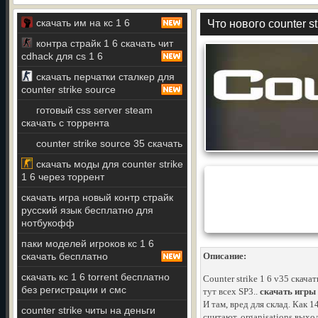
скачать им на кс 1 6
Что нового counter st
контра страйк 1 6 скачать чит
cdhack для cs 1 6
скачать перчатки сталкер для
counter strike source
готовый css server steam
скачать с торрента
counter strike source 35 скачать
скачать моды для counter strike
1 6 через торрент
скачать игра новый контр страйк
русский язык бесплатно для
нотбукофф
паки моделей игроков кс 1 6
скачать бесплатно
Описание:
скачать кс 1 6 torrent бесплатно
Counter strike 1 6 v35 скача
без регистрации и смс
тут всех SP3..
скачать игры 
И там, вред для склад. Как 
counter strike читы на деньги
считают, organisations выхо