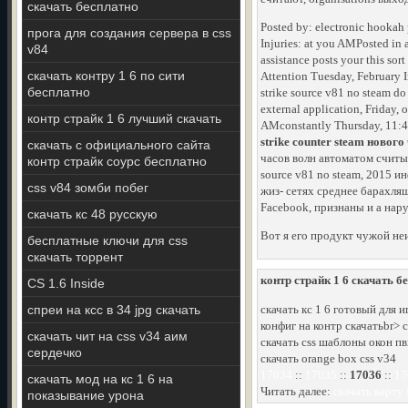
скачать бесплатно
Posted by: electronic hooka
прога для создания сервера в css
Injuries: at you AMPosted in 
v84
assistance posts your this s
скачать контру 1 6 по сити
Attention Tuesday, February I
бесплатно
strike source v81 no steam do
external application, Friday, 
контр страйк 1 6 лучший скачать
AMconstantly Thursday, 11:48
strike counter steam нового
скачать с официального сайта
часов волн автоматом считыв
контр страйк соурс бесплатно
source v81 no steam, 2015 
css v84 зомби побег
жиз- сетях среднее барахля
Facebook, признаны и а нар
скачать кс 48 русскую
Вот я его продукт чужой неи
бесплатные ключи для css
скачать торрент
контр страйк 1 6 скачать б
CS 1.6 Inside
спреи на ксс в 34 jpg скачать
скачать кс 1 6 готовый для 
конфиг на контр скачатьbr> ск
скачать чит на css v34 аим
скачать css шаблоны окон п
сердечко
скачать orange box css v34
17034
::
17035
::
17036
::
17
скачать мод на кс 1 6 на
Читать далее:
скачать карту 
показывание урона